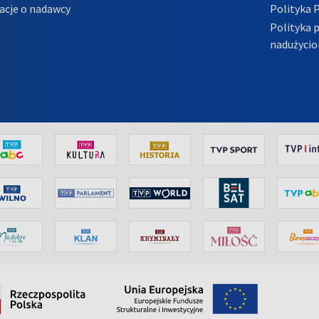
acje o nadawcy
Polityka 
Polityka 
nadużycio