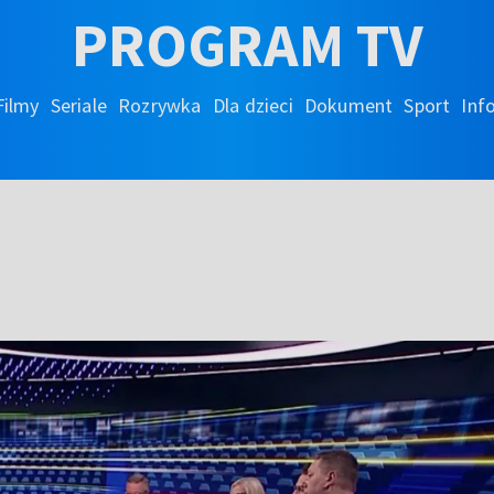
PROGRAM TV
Filmy
Seriale
Rozrywka
Dla dzieci
Dokument
Sport
Inf