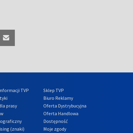
nformacji TVP
Sklep TVP
tyki
Biuro Reklamy
la prasy
Oferta Dystrybucyjna
ów
Oferta Handlowa
tograficzny
Dostępność
sing (znaki)
Moje zgody