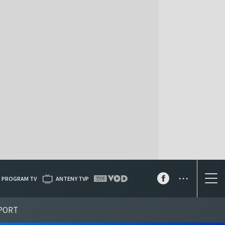
...
PROGRAM TV
ANTENY TVP
PORT