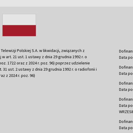
ewizji Polskiej S.A. w likwidacji, związanych z
Dofinan
j w art. 21 ust. 1 ustawy z dnia 29 grudnia 1992 r. o
Data po
r. poz. 1722 oraz z 2024 r. poz. 96) poprzez udzielenie
Dofinan
 31 ust. 2 ustawy z dnia 29 grudnia 1992 r. o radiofonii i
Data po
raz z 2024 r. poz. 96)
Dofinan
Data po
Dofinan
Data po
WRZESIE
Dofinan
Data po