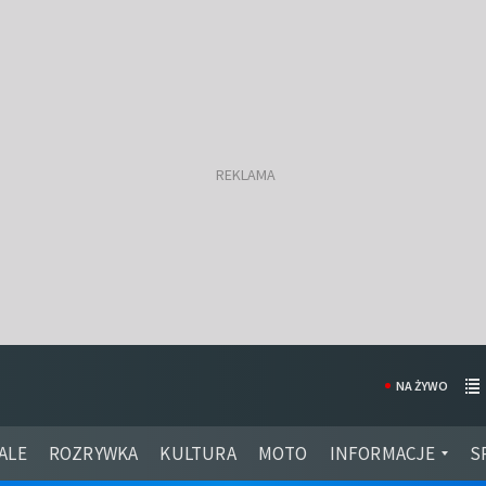
NA ŻYWO
ALE
ROZRYWKA
KULTURA
MOTO
INFORMACJE
S