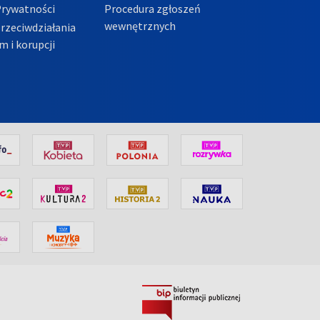
Prywatności
Procedura zgłoszeń
wewnętrznych
przeciwdziałania
m i korupcji