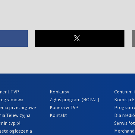
ment TVP
Konkursy
Centrum i
Programowa
Zgłoś program (ROPAT)
Komisja E
enia przetargowe
Kariera w TVP
Program d
ia Telewizyjna
Kontakt
Dla medi
min tvp.pl
Serwis fo
zeta ogłoszenia
Merchandi