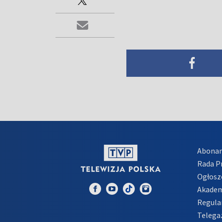
Abona
Rada 
Ogłosz
Akadem
Regula
Telega