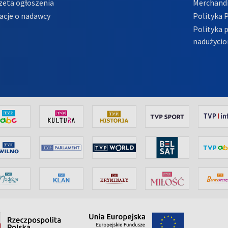
zeta ogłoszenia
Merchandi
acje o nadawcy
Polityka 
Polityka 
nadużycio