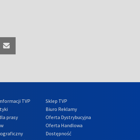
nformacji TVP
Sklep TVP
tyki
Biuro Reklamy
la prasy
Oferta Dystrybucyjna
ów
Oferta Handlowa
tograficzny
Dostępność