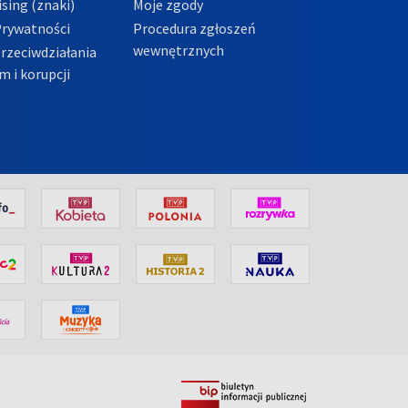
sing (znaki)
Moje zgody
Prywatności
Procedura zgłoszeń
wewnętrznych
przeciwdziałania
m i korupcji