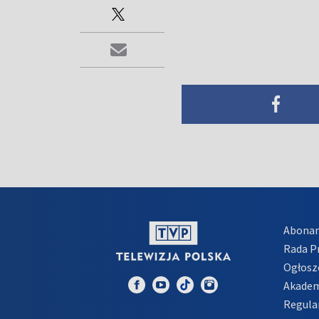
Abona
Rada 
Ogłosz
Akadem
Regula