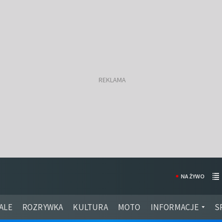
NA ŻYWO
ALE
ROZRYWKA
KULTURA
MOTO
INFORMACJE
S