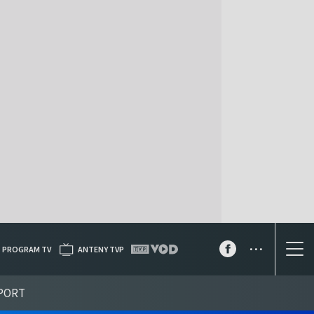
...
PROGRAM TV
ANTENY TVP
PORT