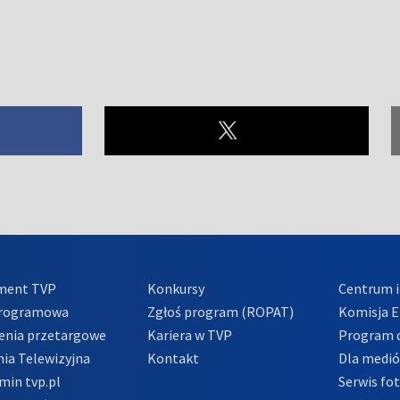
ment TVP
Konkursy
Centrum i
Programowa
Zgłoś program (ROPAT)
Komisja E
enia przetargowe
Kariera w TVP
Program d
ia Telewizyjna
Kontakt
Dla medi
min tvp.pl
Serwis fo