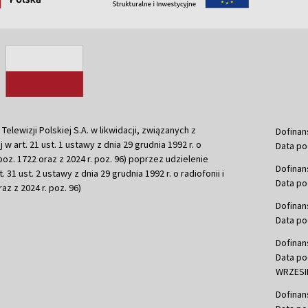
ewizji Polskiej S.A. w likwidacji, związanych z
Dofinan
j w art. 21 ust. 1 ustawy z dnia 29 grudnia 1992 r. o
Data po
r. poz. 1722 oraz z 2024 r. poz. 96) poprzez udzielenie
Dofinan
 31 ust. 2 ustawy z dnia 29 grudnia 1992 r. o radiofonii i
Data po
raz z 2024 r. poz. 96)
Dofinan
Data po
Dofinan
Data po
WRZESIE
Dofinan