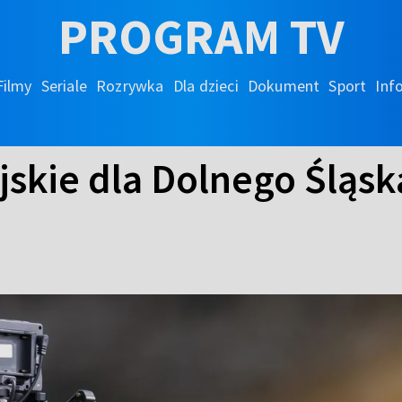
PROGRAM TV
Filmy
Seriale
Rozrywka
Dla dzieci
Dokument
Sport
Inf
skie dla Dolnego Śląsk