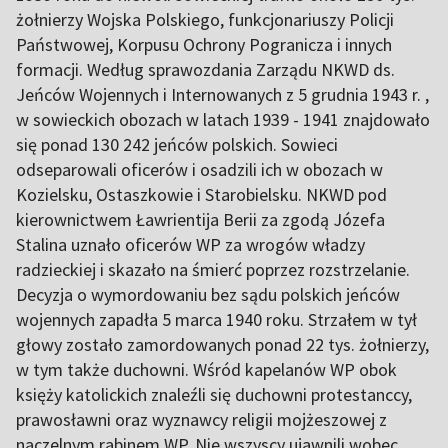
żołnierzy Wojska Polskiego, funkcjonariuszy Policji
Państwowej, Korpusu Ochrony Pogranicza i innych
formacji. Według sprawozdania Zarządu NKWD ds.
Jeńców Wojennych i Internowanych z 5 grudnia 1943 r. ,
w sowieckich obozach w latach 1939 - 1941 znajdowało
się ponad 130 242 jeńców polskich. Sowieci
odseparowali oficerów i osadzili ich w obozach w
Kozielsku, Ostaszkowie i Starobielsku. NKWD pod
kierownictwem Ławrientija Berii za zgodą Józefa
Stalina uznało oficerów WP za wrogów władzy
radzieckiej i skazało na śmierć poprzez rozstrzelanie.
Decyzja o wymordowaniu bez sądu polskich jeńców
wojennych zapadła 5 marca 1940 roku. Strzałem w tył
głowy zostało zamordowanych ponad 22 tys. żołnierzy,
w tym także duchowni. Wśród kapelanów WP obok
księży katolickich znaleźli się duchowni protestanccy,
prawosławni oraz wyznawcy religii mojżeszowej z
naczelnym rabinem WP. Nie wszyscy ujawnili wobec