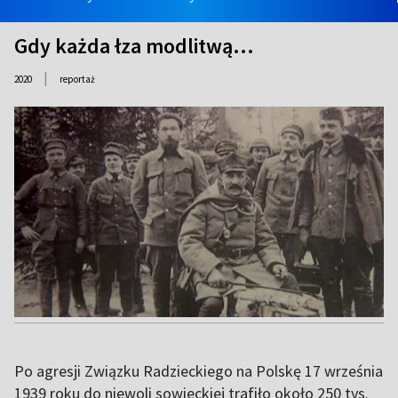
Gdy każda łza modlitwą...
|
2020
reportaż
Po agresji Związku Radzieckiego na Polskę 17 września
1939 roku do niewoli sowieckiej trafiło około 250 tys.