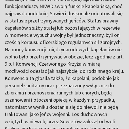
funkcjonariuszy NKWD swoją funkcję kapelańską, choć
najprawdopodobniej Sowieci doskonale orientowali się
w statusie przetrzymywanych jeńców. Status prawny
kapelanów służby stałej lub pozostających w rezerwie
w momencie wybuchu wojny był jednoznaczny, byli oni
częścią korpusu oficerskiego regularnych sił zbrojnych.
Na mocy konwencji międzynarodowych kapelanów nie
wolno było przetrzymywać w obozie, lecz zgodnie z art.
9 p. l Konwencji Czerwonego Krzyża w miarę
możliwości odesłać jak najszybciej do rodzinnego kraju.
Konwencja ta głosiła także, że kapelani, podobnie jak
personel sanitarny oraz przeznaczony wyłącznie do
zbierania i przenoszenia rannych lub chorych, będą
uszanowani i otoczeni opieką w każdym przypadku,
natomiast w wyniku dostania się do niewoli nie będą
traktowani jako jeńcy wojenni. Los duchownych
wziętych w niewolę przez Sowietów zależał od woli
Stalina, nie liczącego się z regulacjami i konwencjami