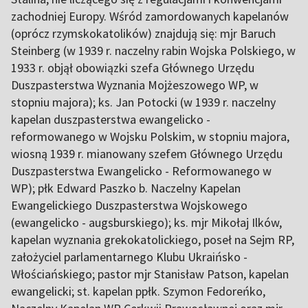
zachodniej Europy. Wśród zamordowanych kapelanów
(oprócz rzymskokatolików) znajdują się: mjr Baruch
Steinberg (w 1939 r. naczelny rabin Wojska Polskiego, w
1933 r. objął obowiązki szefa Głównego Urzędu
Duszpasterstwa Wyznania Mojżeszowego WP, w
stopniu majora); ks. Jan Potocki (w 1939 r. naczelny
kapelan duszpasterstwa ewangelicko -
reformowanego w Wojsku Polskim, w stopniu majora,
wiosną 1939 r. mianowany szefem Głównego Urzędu
Duszpasterstwa Ewangelicko - Reformowanego w
WP); płk Edward Paszko b. Naczelny Kapelan
Ewangelickiego Duszpasterstwa Wojskowego
(ewangelicko - augsburskiego); ks. mjr Mikołaj Ilków,
kapelan wyznania grekokatolickiego, poseł na Sejm RP,
założyciel parlamentarnego Klubu Ukraińsko -
Włościańskiego; pastor mjr Stanisław Patson, kapelan
ewangelicki; st. kapelan ppłk. Szymon Fedoreńko,