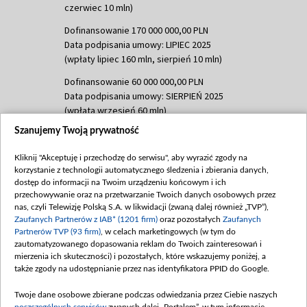
czerwiec 10 mln)
Dofinansowanie 170 000 000,00 PLN
Data podpisania umowy: LIPIEC 2025
(wpłaty lipiec 160 mln, sierpień 10 mln)
Dofinansowanie 60 000 000,00 PLN
Data podpisania umowy: SIERPIEŃ 2025
(wpłata wrzesień 60 mln)
Szanujemy Twoją prywatność
Dofinansowanie 635 783 051,21 PLN
Data podpisania umowy: WRZESIEŃ 2025
Kliknij "Akceptuję i przechodzę do serwisu", aby wyrazić zgody na
(wpłata wrzesień 100 mln, październik 350
korzystanie z technologii automatycznego śledzenia i zbierania danych,
mln, listopad 265 mln)
dostęp do informacji na Twoim urządzeniu końcowym i ich
przechowywanie oraz na przetwarzanie Twoich danych osobowych przez
Dofinansowanie 48 862 000,00 PLN
nas, czyli Telewizję Polską S.A. w likwidacji (zwaną dalej również „TVP”),
Data podpisania umowy: GRUDZIEŃ 2025
Zaufanych Partnerów z IAB* (1201 firm)
oraz pozostałych
Zaufanych
(wpłata grudzień 60,548 mln)
Partnerów TVP (93 firm)
, w celach marketingowych (w tym do
zautomatyzowanego dopasowania reklam do Twoich zainteresowań i
Dofinansowanie 900 000 000,00 PLN
mierzenia ich skuteczności) i pozostałych, które wskazujemy poniżej, a
Data podpisania umowy: LUTY 2026 (wpłata
także zgody na udostępnianie przez nas identyfikatora PPID do Google.
26 lutego 80 mln, 4 marca 370 mln,
8
kwiecień 180 mln, 7 maja 180 mln, 8
Twoje dane osobowe zbierane podczas odwiedzania przez Ciebie naszych