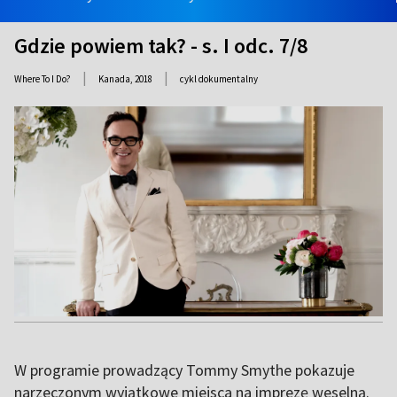
Gdzie powiem tak? - s. I odc. 7/8
|
|
Where To I Do?
Kanada,
2018
cykl dokumentalny
W programie prowadzący Tommy Smythe pokazuje
narzeczonym wyjątkowe miejsca na imprezę weselną.