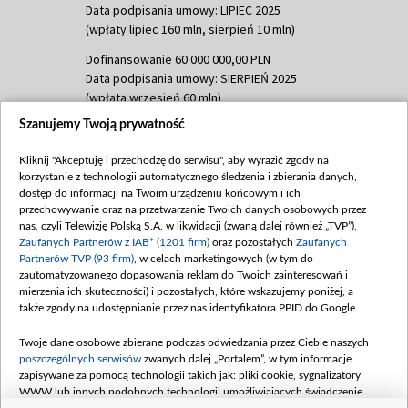
Data podpisania umowy: LIPIEC 2025
(wpłaty lipiec 160 mln, sierpień 10 mln)
Dofinansowanie 60 000 000,00 PLN
Data podpisania umowy: SIERPIEŃ 2025
(wpłata wrzesień 60 mln)
Szanujemy Twoją prywatność
Dofinansowanie 635 783 051,21 PLN
Data podpisania umowy: WRZESIEŃ 2025
Kliknij "Akceptuję i przechodzę do serwisu", aby wyrazić zgody na
(wpłata wrzesień 100 mln, październik 350
korzystanie z technologii automatycznego śledzenia i zbierania danych,
mln, listopad 265 mln)
dostęp do informacji na Twoim urządzeniu końcowym i ich
przechowywanie oraz na przetwarzanie Twoich danych osobowych przez
Dofinansowanie 48 862 000,00 PLN
nas, czyli Telewizję Polską S.A. w likwidacji (zwaną dalej również „TVP”),
Data podpisania umowy: GRUDZIEŃ 2025
Zaufanych Partnerów z IAB* (1201 firm)
oraz pozostałych
Zaufanych
(wpłata grudzień 60,548 mln)
Partnerów TVP (93 firm)
, w celach marketingowych (w tym do
zautomatyzowanego dopasowania reklam do Twoich zainteresowań i
Dofinansowanie 900 000 000,00 PLN
mierzenia ich skuteczności) i pozostałych, które wskazujemy poniżej, a
Data podpisania umowy: LUTY 2026 (wpłata
także zgody na udostępnianie przez nas identyfikatora PPID do Google.
26 lutego 80 mln, 4 marca 370 mln,
8
kwiecień 180 mln, 7 maja 180 mln, 8
Twoje dane osobowe zbierane podczas odwiedzania przez Ciebie naszych
czerwca 90 mln)
poszczególnych serwisów
zwanych dalej „Portalem”, w tym informacje
zapisywane za pomocą technologii takich jak: pliki cookie, sygnalizatory
Dofinansowanie 250 000 000,00 PLN
WWW lub innych podobnych technologii umożliwiających świadczenie