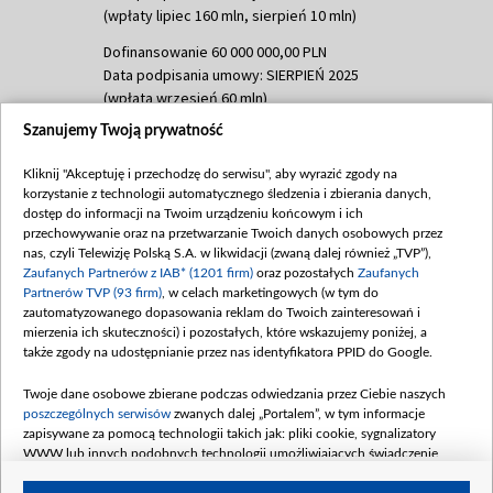
(wpłaty lipiec 160 mln, sierpień 10 mln)
Dofinansowanie 60 000 000,00 PLN
Data podpisania umowy: SIERPIEŃ 2025
(wpłata wrzesień 60 mln)
Szanujemy Twoją prywatność
Dofinansowanie 635 783 051,21 PLN
Data podpisania umowy: WRZESIEŃ 2025
Kliknij "Akceptuję i przechodzę do serwisu", aby wyrazić zgody na
(wpłata wrzesień 100 mln, październik 350
korzystanie z technologii automatycznego śledzenia i zbierania danych,
mln, listopad 265 mln)
dostęp do informacji na Twoim urządzeniu końcowym i ich
przechowywanie oraz na przetwarzanie Twoich danych osobowych przez
Dofinansowanie 48 862 000,00 PLN
nas, czyli Telewizję Polską S.A. w likwidacji (zwaną dalej również „TVP”),
Data podpisania umowy: GRUDZIEŃ 2025
Zaufanych Partnerów z IAB* (1201 firm)
oraz pozostałych
Zaufanych
(wpłata grudzień 60,548 mln)
Partnerów TVP (93 firm)
, w celach marketingowych (w tym do
zautomatyzowanego dopasowania reklam do Twoich zainteresowań i
Dofinansowanie 900 000 000,00 PLN
mierzenia ich skuteczności) i pozostałych, które wskazujemy poniżej, a
Data podpisania umowy: LUTY 2026 (wpłata
także zgody na udostępnianie przez nas identyfikatora PPID do Google.
26 lutego 80 mln, 4 marca 370 mln,
8
kwiecień 180 mln, 7 maja 180 mln, 8
Twoje dane osobowe zbierane podczas odwiedzania przez Ciebie naszych
czerwca 90 mln)
poszczególnych serwisów
zwanych dalej „Portalem”, w tym informacje
zapisywane za pomocą technologii takich jak: pliki cookie, sygnalizatory
Dofinansowanie 250 000 000,00 PLN
WWW lub innych podobnych technologii umożliwiających świadczenie
Data podpisania umowy LIPIEC 2026 (wpłata
dopasowanych i bezpiecznych usług, personalizację treści oraz reklam,