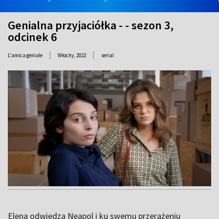
Genialna przyjaciółka - - sezon 3,
odcinek 6
|
|
L'amica geniale
Włochy,
2022
serial
Elena odwiedza Neapol i ku swemu przerażeniu