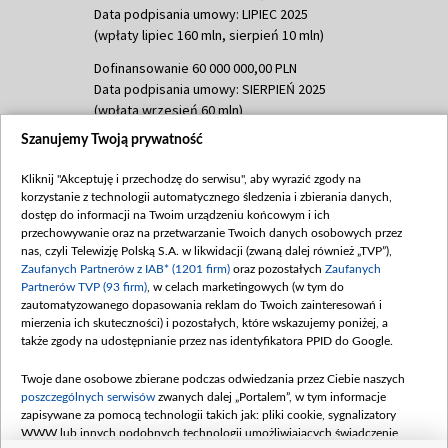
Data podpisania umowy: LIPIEC 2025
(wpłaty lipiec 160 mln, sierpień 10 mln)
Dofinansowanie 60 000 000,00 PLN
Data podpisania umowy: SIERPIEŃ 2025
(wpłata wrzesień 60 mln)
Szanujemy Twoją prywatność
Dofinansowanie 635 783 051,21 PLN
Data podpisania umowy: WRZESIEŃ 2025
Kliknij "Akceptuję i przechodzę do serwisu", aby wyrazić zgody na
(wpłata wrzesień 100 mln, październik 350
korzystanie z technologii automatycznego śledzenia i zbierania danych,
mln, listopad 265 mln)
dostęp do informacji na Twoim urządzeniu końcowym i ich
przechowywanie oraz na przetwarzanie Twoich danych osobowych przez
Dofinansowanie 48 862 000,00 PLN
nas, czyli Telewizję Polską S.A. w likwidacji (zwaną dalej również „TVP”),
Data podpisania umowy: GRUDZIEŃ 2025
Zaufanych Partnerów z IAB* (1201 firm)
oraz pozostałych
Zaufanych
(wpłata grudzień 60,548 mln)
Partnerów TVP (93 firm)
, w celach marketingowych (w tym do
zautomatyzowanego dopasowania reklam do Twoich zainteresowań i
Dofinansowanie 900 000 000,00 PLN
mierzenia ich skuteczności) i pozostałych, które wskazujemy poniżej, a
Data podpisania umowy: LUTY 2026 (wpłata
także zgody na udostępnianie przez nas identyfikatora PPID do Google.
26 lutego 80 mln, 4 marca 370 mln,
8
kwiecień 180 mln, 7 maja 180 mln, 8
Twoje dane osobowe zbierane podczas odwiedzania przez Ciebie naszych
czerwca 90 mln)
poszczególnych serwisów
zwanych dalej „Portalem”, w tym informacje
zapisywane za pomocą technologii takich jak: pliki cookie, sygnalizatory
Dofinansowanie 250 000 000,00 PLN
WWW lub innych podobnych technologii umożliwiających świadczenie