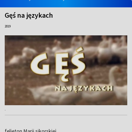
Gęś na językach
2019
.
felieton Marii sikorskiej