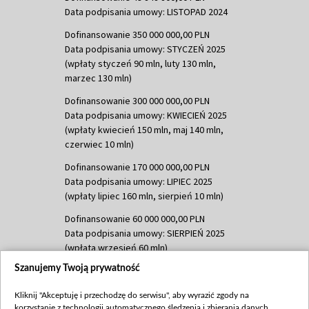
Data podpisania umowy: LISTOPAD 2024
Dofinansowanie 350 000 000,00 PLN
Data podpisania umowy: STYCZEŃ 2025
(wpłaty styczeń 90 mln, luty 130 mln,
marzec 130 mln)
Dofinansowanie 300 000 000,00 PLN
Data podpisania umowy: KWIECIEŃ 2025
(wpłaty kwiecień 150 mln, maj 140 mln,
czerwiec 10 mln)
Dofinansowanie 170 000 000,00 PLN
Data podpisania umowy: LIPIEC 2025
(wpłaty lipiec 160 mln, sierpień 10 mln)
Dofinansowanie 60 000 000,00 PLN
Data podpisania umowy: SIERPIEŃ 2025
(wpłata wrzesień 60 mln)
Szanujemy Twoją prywatność
Dofinansowanie 635 783 051,21 PLN
Data podpisania umowy: WRZESIEŃ 2025
Kliknij "Akceptuję i przechodzę do serwisu", aby wyrazić zgody na
(wpłata wrzesień 100 mln, październik 350
korzystanie z technologii automatycznego śledzenia i zbierania danych,