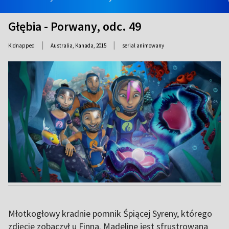
Głębia - Porwany, odc. 49
|
|
Kidnapped
Australia, Kanada,
2015
serial animowany
Młotkogłowy kradnie pomnik Śpiącej Syreny, którego
zdjęcie zobaczył u Finna. Madeline jest sfrustrowana