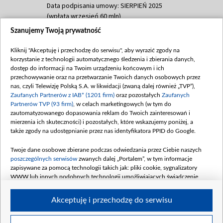
Data podpisania umowy: SIERPIEŃ 2025
(wpłata wrzesień 60 mln)
Szanujemy Twoją prywatność
Dofinansowanie 635 783 051,21 PLN
Data podpisania umowy: WRZESIEŃ 2025
Kliknij "Akceptuję i przechodzę do serwisu", aby wyrazić zgody na
(wpłata wrzesień 100 mln, październik 350
korzystanie z technologii automatycznego śledzenia i zbierania danych,
mln, listopad 265 mln)
dostęp do informacji na Twoim urządzeniu końcowym i ich
przechowywanie oraz na przetwarzanie Twoich danych osobowych przez
Dofinansowanie 48 862 000,00 PLN
nas, czyli Telewizję Polską S.A. w likwidacji (zwaną dalej również „TVP”),
Data podpisania umowy: GRUDZIEŃ 2025
Zaufanych Partnerów z IAB* (1201 firm)
oraz pozostałych
Zaufanych
(wpłata grudzień 60,548 mln)
Partnerów TVP (93 firm)
, w celach marketingowych (w tym do
zautomatyzowanego dopasowania reklam do Twoich zainteresowań i
Dofinansowanie 900 000 000,00 PLN
mierzenia ich skuteczności) i pozostałych, które wskazujemy poniżej, a
Data podpisania umowy: LUTY 2026 (wpłata
także zgody na udostępnianie przez nas identyfikatora PPID do Google.
26 lutego 80 mln, 4 marca 370 mln,
8
kwiecień 180 mln, 7 maja 180 mln, 8
Twoje dane osobowe zbierane podczas odwiedzania przez Ciebie naszych
czerwca 90 mln)
poszczególnych serwisów
zwanych dalej „Portalem”, w tym informacje
zapisywane za pomocą technologii takich jak: pliki cookie, sygnalizatory
Dofinansowanie 250 000 000,00 PLN
WWW lub innych podobnych technologii umożliwiających świadczenie
Data podpisania umowy LIPIEC 2026 (wpłata
dopasowanych i bezpiecznych usług, personalizację treści oraz reklam,
udostępnianie funkcji mediów społecznościowych oraz analizowanie ruchu
4 sierpnia 250 mln
Akceptuję i przechodzę do serwisu
w Internecie.
Twoje dane osobowe zbierane podczas odwiedzania przez Ciebie