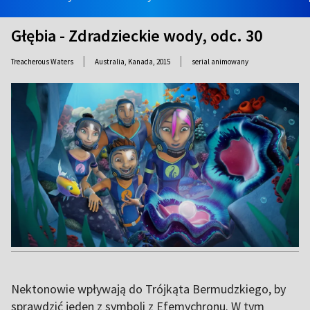
Głębia - Zdradzieckie wody, odc. 30
|
|
Treacherous Waters
Australia, Kanada,
2015
serial animowany
Nektonowie wpływają do Trójkąta Bermudzkiego, by
sprawdzić jeden z symboli z Efemychronu. W tym