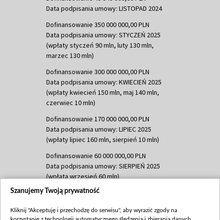
Data podpisania umowy: LISTOPAD 2024
Dofinansowanie 350 000 000,00 PLN
Data podpisania umowy: STYCZEŃ 2025
(wpłaty styczeń 90 mln, luty 130 mln,
marzec 130 mln)
Dofinansowanie 300 000 000,00 PLN
Data podpisania umowy: KWIECIEŃ 2025
(wpłaty kwiecień 150 mln, maj 140 mln,
czerwiec 10 mln)
Dofinansowanie 170 000 000,00 PLN
Data podpisania umowy: LIPIEC 2025
(wpłaty lipiec 160 mln, sierpień 10 mln)
Dofinansowanie 60 000 000,00 PLN
Data podpisania umowy: SIERPIEŃ 2025
(wpłata wrzesień 60 mln)
Szanujemy Twoją prywatność
Dofinansowanie 635 783 051,21 PLN
Data podpisania umowy: WRZESIEŃ 2025
Kliknij "Akceptuję i przechodzę do serwisu", aby wyrazić zgody na
(wpłata wrzesień 100 mln, październik 350
korzystanie z technologii automatycznego śledzenia i zbierania danych,