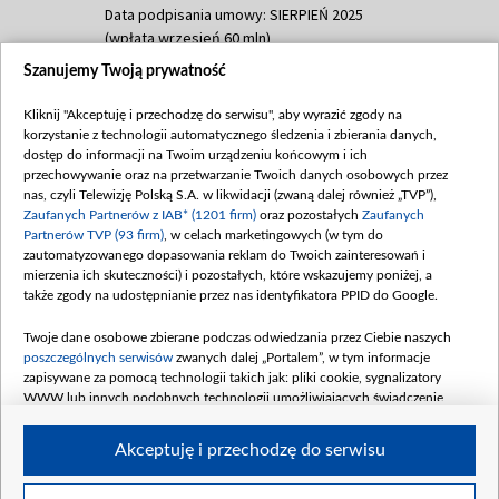
Data podpisania umowy: SIERPIEŃ 2025
(wpłata wrzesień 60 mln)
Szanujemy Twoją prywatność
Dofinansowanie 635 783 051,21 PLN
Data podpisania umowy: WRZESIEŃ 2025
Kliknij "Akceptuję i przechodzę do serwisu", aby wyrazić zgody na
(wpłata wrzesień 100 mln, październik 350
korzystanie z technologii automatycznego śledzenia i zbierania danych,
mln, listopad 265 mln)
dostęp do informacji na Twoim urządzeniu końcowym i ich
przechowywanie oraz na przetwarzanie Twoich danych osobowych przez
Dofinansowanie 48 862 000,00 PLN
nas, czyli Telewizję Polską S.A. w likwidacji (zwaną dalej również „TVP”),
Data podpisania umowy: GRUDZIEŃ 2025
Zaufanych Partnerów z IAB* (1201 firm)
oraz pozostałych
Zaufanych
(wpłata grudzień 60,548 mln)
Partnerów TVP (93 firm)
, w celach marketingowych (w tym do
zautomatyzowanego dopasowania reklam do Twoich zainteresowań i
Dofinansowanie 900 000 000,00 PLN
mierzenia ich skuteczności) i pozostałych, które wskazujemy poniżej, a
Data podpisania umowy: LUTY 2026 (wpłata
także zgody na udostępnianie przez nas identyfikatora PPID do Google.
26 lutego 80 mln, 4 marca 370 mln,
8
kwiecień 180 mln, 7 maja 180 mln, 8
Twoje dane osobowe zbierane podczas odwiedzania przez Ciebie naszych
czerwca 90 mln)
poszczególnych serwisów
zwanych dalej „Portalem”, w tym informacje
zapisywane za pomocą technologii takich jak: pliki cookie, sygnalizatory
Dofinansowanie 250 000 000,00 PLN
WWW lub innych podobnych technologii umożliwiających świadczenie
Data podpisania umowy LIPIEC 2026 (wpłata
dopasowanych i bezpiecznych usług, personalizację treści oraz reklam,
udostępnianie funkcji mediów społecznościowych oraz analizowanie ruchu
4 sierpnia 250 mln
Akceptuję i przechodzę do serwisu
w Internecie.