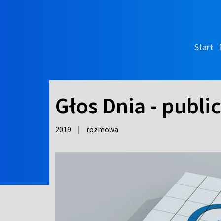
Start
Głos Dnia - publi
2019
|
rozmowa