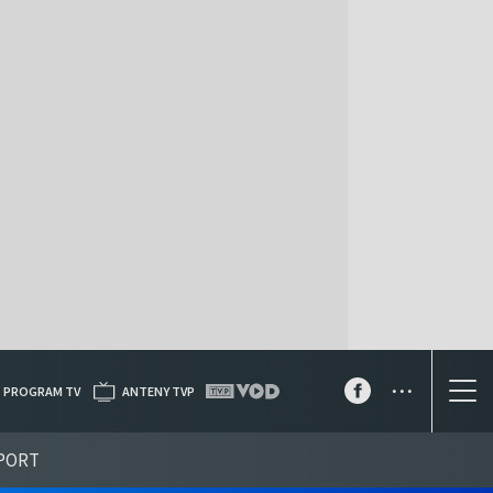
...
PROGRAM TV
ANTENY TVP
PORT