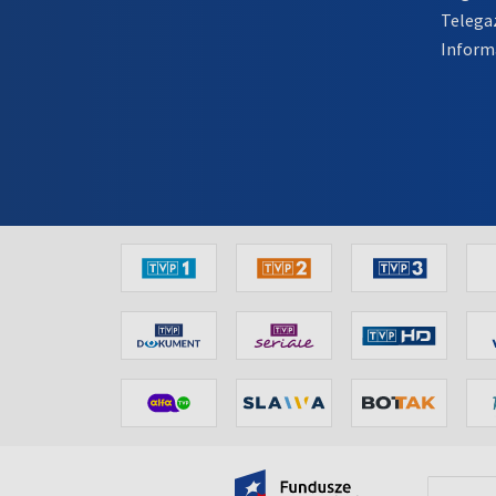
Telega
Inform