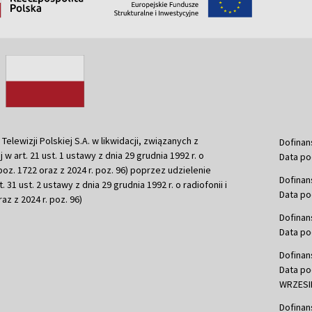
ewizji Polskiej S.A. w likwidacji, związanych z
Dofinan
j w art. 21 ust. 1 ustawy z dnia 29 grudnia 1992 r. o
Data po
r. poz. 1722 oraz z 2024 r. poz. 96) poprzez udzielenie
Dofinan
 31 ust. 2 ustawy z dnia 29 grudnia 1992 r. o radiofonii i
Data po
raz z 2024 r. poz. 96)
Dofinan
Data po
Dofinan
Data po
WRZESIE
Dofinan