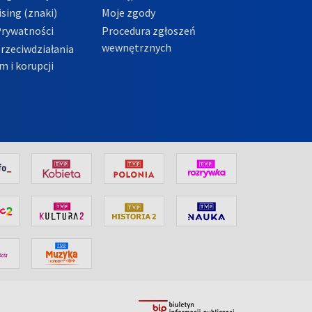
sing (znaki)
Moje zgody
Prywatności
Procedura zgłoszeń
wewnętrznych
przeciwdziałania
m i korupcji