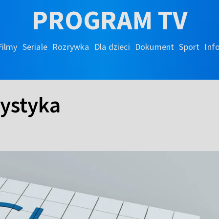
PROGRAM TV
Filmy
Seriale
Rozrywka
Dla dzieci
Dokument
Sport
Inf
cystyka