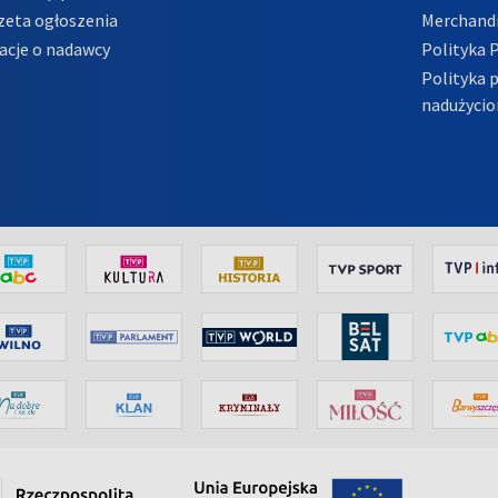
zeta ogłoszenia
Merchandi
acje o nadawcy
Polityka 
Polityka 
nadużycio