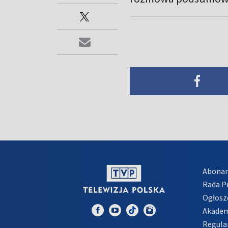
Abona
Rada 
Ogłosz
Akadem
Regula