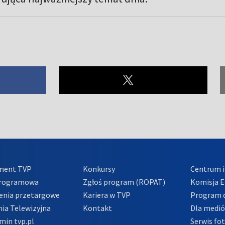
ment TVP
Konkursy
Centrum i
Programowa
Zgłoś program (ROPAT)
Komisja E
enia przetargowe
Kariera w TVP
Program d
ia Telewizyjna
Kontakt
Dla medi
min tvp.pl
Serwis fo