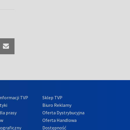
nformacji TVP
Sklep TVP
tyki
Biuro Reklamy
la prasy
Oferta Dystrybucyjna
ów
Oferta Handlowa
tograficzny
Dostępność