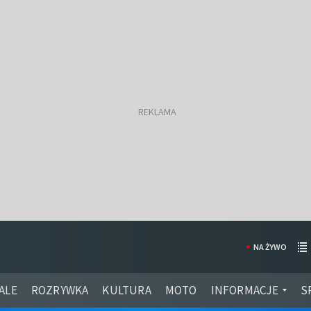
NA ŻYWO
ALE
ROZRYWKA
KULTURA
MOTO
INFORMACJE
S