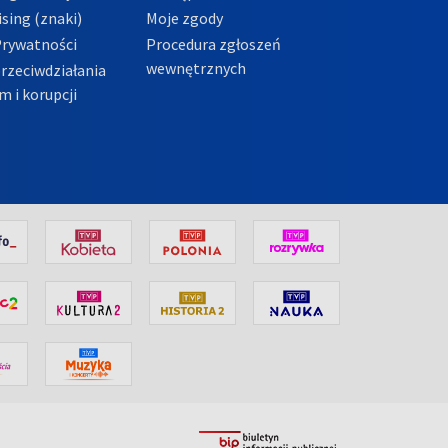
sing (znaki)
Moje zgody
Prywatności
Procedura zgłoszeń
wewnętrznych
przeciwdziałania
m i korupcji