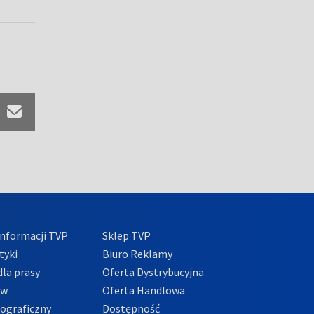
nformacji TVP
Sklep TVP
tyki
Biuro Reklamy
la prasy
Oferta Dystrybucyjna
ów
Oferta Handlowa
tograficzny
Dostępność