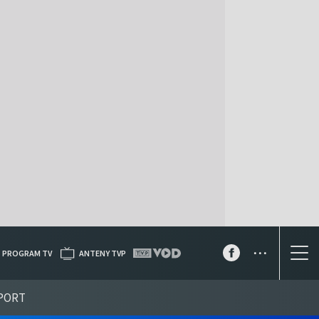
...
PROGRAM TV
ANTENY TVP
PORT