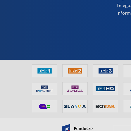
Telega
Inform