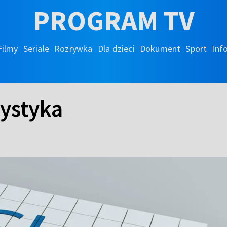
PROGRAM TV
Filmy
Seriale
Rozrywka
Dla dzieci
Dokument
Sport
Inf
cystyka