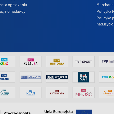
zeta ogłoszenia
Merchandi
acje o nadawcy
Polityka 
Polityka 
nadużycio