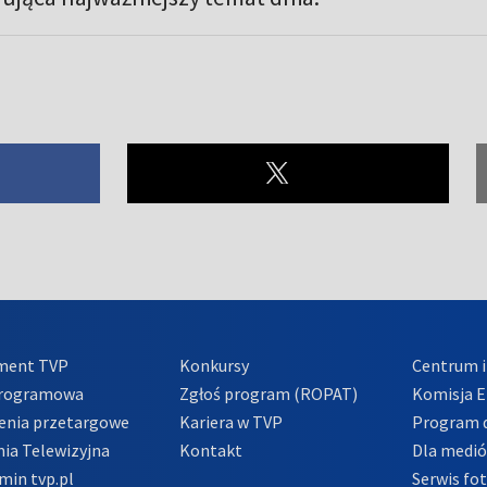
ment TVP
Konkursy
Centrum i
Programowa
Zgłoś program (ROPAT)
Komisja E
enia przetargowe
Kariera w TVP
Program d
ia Telewizyjna
Kontakt
Dla medi
min tvp.pl
Serwis fo