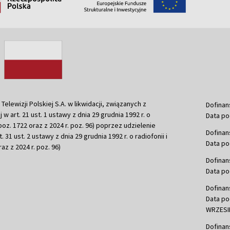
ewizji Polskiej S.A. w likwidacji, związanych z
Dofinan
j w art. 21 ust. 1 ustawy z dnia 29 grudnia 1992 r. o
Data po
r. poz. 1722 oraz z 2024 r. poz. 96) poprzez udzielenie
Dofinan
 31 ust. 2 ustawy z dnia 29 grudnia 1992 r. o radiofonii i
Data po
raz z 2024 r. poz. 96)
Dofinan
Data po
Dofinan
Data po
WRZESIE
Dofinan