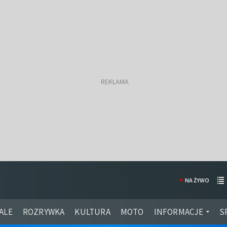
NA ŻYWO
ALE
ROZRYWKA
KULTURA
MOTO
INFORMACJE
S