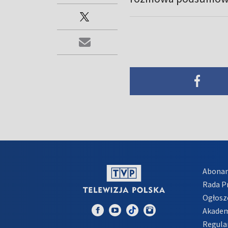
Abona
Rada 
Ogłosz
Akadem
Regula