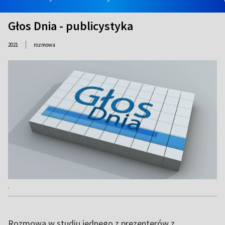
Głos Dnia - publicystyka
|
2021
rozmowa
.
Rozmowa w studiu jednego z prezenterów z