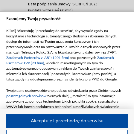
Data podpisania umowy: SIERPIEŃ 2025
(wpłata wrzesień 60 mln)
Szanujemy Twoją prywatność
Dofinansowanie 635 783 051,21 PLN
Data podpisania umowy: WRZESIEŃ 2025
Kliknij "Akceptuję i przechodzę do serwisu", aby wyrazić zgody na
(wpłata wrzesień 100 mln, październik 350
korzystanie z technologii automatycznego śledzenia i zbierania danych,
mln, listopad 265 mln)
dostęp do informacji na Twoim urządzeniu końcowym i ich
przechowywanie oraz na przetwarzanie Twoich danych osobowych przez
Dofinansowanie 48 862 000,00 PLN
nas, czyli Telewizję Polską S.A. w likwidacji (zwaną dalej również „TVP”),
Data podpisania umowy: GRUDZIEŃ 2025
Zaufanych Partnerów z IAB* (1201 firm)
oraz pozostałych
Zaufanych
(wpłata grudzień 60,548 mln)
Partnerów TVP (93 firm)
, w celach marketingowych (w tym do
zautomatyzowanego dopasowania reklam do Twoich zainteresowań i
Dofinansowanie 900 000 000,00 PLN
mierzenia ich skuteczności) i pozostałych, które wskazujemy poniżej, a
Data podpisania umowy: LUTY 2026 (wpłata
także zgody na udostępnianie przez nas identyfikatora PPID do Google.
26 lutego 80 mln, 4 marca 370 mln,
8
kwiecień 180 mln, 7 maja 180 mln, 8
Twoje dane osobowe zbierane podczas odwiedzania przez Ciebie naszych
czerwca 90 mln)
poszczególnych serwisów
zwanych dalej „Portalem”, w tym informacje
zapisywane za pomocą technologii takich jak: pliki cookie, sygnalizatory
Dofinansowanie 250 000 000,00 PLN
WWW lub innych podobnych technologii umożliwiających świadczenie
Data podpisania umowy LIPIEC 2026 (wpłata
dopasowanych i bezpiecznych usług, personalizację treści oraz reklam,
udostępnianie funkcji mediów społecznościowych oraz analizowanie ruchu
4 sierpnia 250 mln
Akceptuję i przechodzę do serwisu
w Internecie.