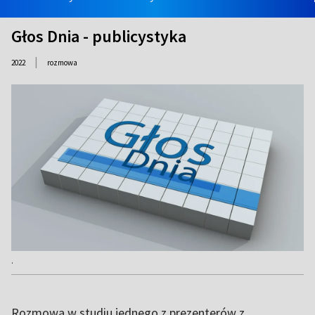
Głos Dnia - publicystyka
|
2022
rozmowa
.
Rozmowa w studiu jednego z prezenterów z