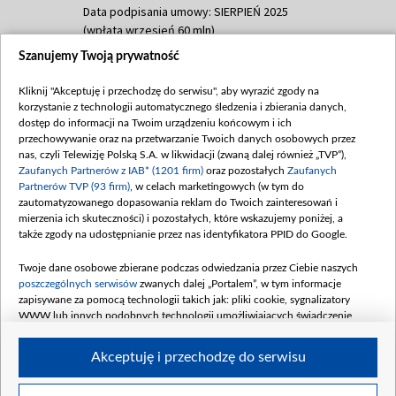
Data podpisania umowy: SIERPIEŃ 2025
(wpłata wrzesień 60 mln)
Szanujemy Twoją prywatność
Dofinansowanie 635 783 051,21 PLN
Data podpisania umowy: WRZESIEŃ 2025
Kliknij "Akceptuję i przechodzę do serwisu", aby wyrazić zgody na
(wpłata wrzesień 100 mln, październik 350
korzystanie z technologii automatycznego śledzenia i zbierania danych,
mln, listopad 265 mln)
dostęp do informacji na Twoim urządzeniu końcowym i ich
przechowywanie oraz na przetwarzanie Twoich danych osobowych przez
Dofinansowanie 48 862 000,00 PLN
nas, czyli Telewizję Polską S.A. w likwidacji (zwaną dalej również „TVP”),
Data podpisania umowy: GRUDZIEŃ 2025
Zaufanych Partnerów z IAB* (1201 firm)
oraz pozostałych
Zaufanych
(wpłata grudzień 60,548 mln)
Partnerów TVP (93 firm)
, w celach marketingowych (w tym do
zautomatyzowanego dopasowania reklam do Twoich zainteresowań i
Dofinansowanie 900 000 000,00 PLN
mierzenia ich skuteczności) i pozostałych, które wskazujemy poniżej, a
Data podpisania umowy: LUTY 2026 (wpłata
także zgody na udostępnianie przez nas identyfikatora PPID do Google.
26 lutego 80 mln, 4 marca 370 mln,
8
kwiecień 180 mln, 7 maja 180 mln, 8
Twoje dane osobowe zbierane podczas odwiedzania przez Ciebie naszych
czerwca 90 mln)
poszczególnych serwisów
zwanych dalej „Portalem”, w tym informacje
zapisywane za pomocą technologii takich jak: pliki cookie, sygnalizatory
Dofinansowanie 250 000 000,00 PLN
WWW lub innych podobnych technologii umożliwiających świadczenie
Data podpisania umowy LIPIEC 2026 (wpłata
dopasowanych i bezpiecznych usług, personalizację treści oraz reklam,
udostępnianie funkcji mediów społecznościowych oraz analizowanie ruchu
4 sierpnia 250 mln
Akceptuję i przechodzę do serwisu
w Internecie.