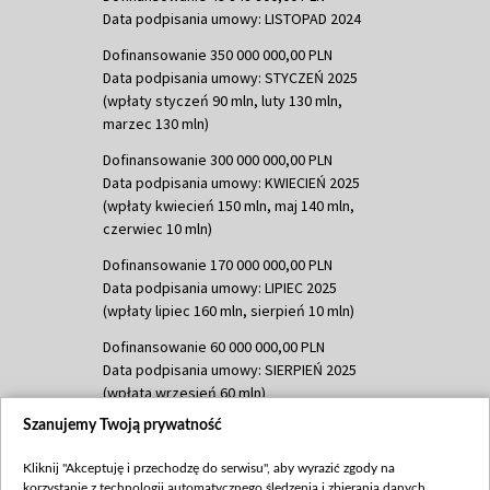
Data podpisania umowy: LISTOPAD 2024
Dofinansowanie 350 000 000,00 PLN
Data podpisania umowy: STYCZEŃ 2025
(wpłaty styczeń 90 mln, luty 130 mln,
marzec 130 mln)
Dofinansowanie 300 000 000,00 PLN
Data podpisania umowy: KWIECIEŃ 2025
(wpłaty kwiecień 150 mln, maj 140 mln,
czerwiec 10 mln)
Dofinansowanie 170 000 000,00 PLN
Data podpisania umowy: LIPIEC 2025
(wpłaty lipiec 160 mln, sierpień 10 mln)
Dofinansowanie 60 000 000,00 PLN
Data podpisania umowy: SIERPIEŃ 2025
(wpłata wrzesień 60 mln)
Szanujemy Twoją prywatność
Dofinansowanie 635 783 051,21 PLN
Data podpisania umowy: WRZESIEŃ 2025
Kliknij "Akceptuję i przechodzę do serwisu", aby wyrazić zgody na
(wpłata wrzesień 100 mln, październik 350
korzystanie z technologii automatycznego śledzenia i zbierania danych,