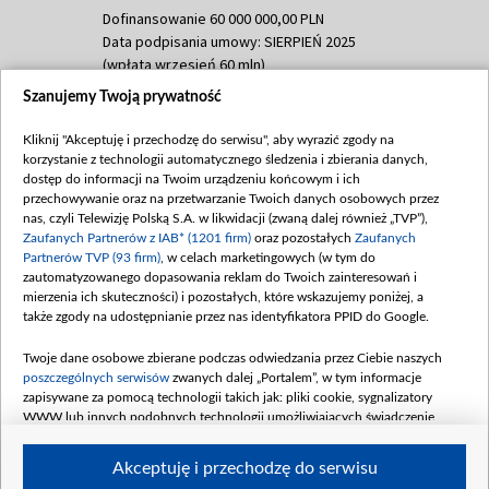
Dofinansowanie 60 000 000,00 PLN
Data podpisania umowy: SIERPIEŃ 2025
(wpłata wrzesień 60 mln)
Szanujemy Twoją prywatność
Dofinansowanie 635 783 051,21 PLN
Data podpisania umowy: WRZESIEŃ 2025
Kliknij "Akceptuję i przechodzę do serwisu", aby wyrazić zgody na
(wpłata wrzesień 100 mln, październik 350
korzystanie z technologii automatycznego śledzenia i zbierania danych,
mln, listopad 265 mln)
dostęp do informacji na Twoim urządzeniu końcowym i ich
przechowywanie oraz na przetwarzanie Twoich danych osobowych przez
Dofinansowanie 48 862 000,00 PLN
nas, czyli Telewizję Polską S.A. w likwidacji (zwaną dalej również „TVP”),
Data podpisania umowy: GRUDZIEŃ 2025
Zaufanych Partnerów z IAB* (1201 firm)
oraz pozostałych
Zaufanych
(wpłata grudzień 60,548 mln)
Partnerów TVP (93 firm)
, w celach marketingowych (w tym do
zautomatyzowanego dopasowania reklam do Twoich zainteresowań i
Dofinansowanie 900 000 000,00 PLN
mierzenia ich skuteczności) i pozostałych, które wskazujemy poniżej, a
Data podpisania umowy: LUTY 2026 (wpłata
także zgody na udostępnianie przez nas identyfikatora PPID do Google.
26 lutego 80 mln, 4 marca 370 mln,
8
kwiecień 180 mln, 7 maja 180 mln, 8
Twoje dane osobowe zbierane podczas odwiedzania przez Ciebie naszych
czerwca 90 mln)
poszczególnych serwisów
zwanych dalej „Portalem”, w tym informacje
zapisywane za pomocą technologii takich jak: pliki cookie, sygnalizatory
Dofinansowanie 250 000 000,00 PLN
WWW lub innych podobnych technologii umożliwiających świadczenie
Data podpisania umowy LIPIEC 2026 (wpłata
dopasowanych i bezpiecznych usług, personalizację treści oraz reklam,
udostępnianie funkcji mediów społecznościowych oraz analizowanie ruchu
4 sierpnia 250 mln
Akceptuję i przechodzę do serwisu
w Internecie.