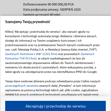
Dofinansowanie 60 000 000,00 PLN
Data podpisania umowy: SIERPIEŃ 2025
(wpłata wrzesień 60 mln)
Szanujemy Twoją prywatność
Dofinansowanie 635 783 051,21 PLN
Data podpisania umowy: WRZESIEŃ 2025
Kliknij "Akceptuję i przechodzę do serwisu", aby wyrazić zgody na
(wpłata wrzesień 100 mln, październik 350
korzystanie z technologii automatycznego śledzenia i zbierania danych,
mln, listopad 265 mln)
dostęp do informacji na Twoim urządzeniu końcowym i ich
przechowywanie oraz na przetwarzanie Twoich danych osobowych przez
Dofinansowanie 48 862 000,00 PLN
nas, czyli Telewizję Polską S.A. w likwidacji (zwaną dalej również „TVP”),
Data podpisania umowy: GRUDZIEŃ 2025
Zaufanych Partnerów z IAB* (1201 firm)
oraz pozostałych
Zaufanych
(wpłata grudzień 60,548 mln)
Partnerów TVP (93 firm)
, w celach marketingowych (w tym do
zautomatyzowanego dopasowania reklam do Twoich zainteresowań i
Dofinansowanie 900 000 000,00 PLN
mierzenia ich skuteczności) i pozostałych, które wskazujemy poniżej, a
Data podpisania umowy: LUTY 2026 (wpłata
także zgody na udostępnianie przez nas identyfikatora PPID do Google.
26 lutego 80 mln, 4 marca 370 mln,
8
kwiecień 180 mln, 7 maja 180 mln, 8
Twoje dane osobowe zbierane podczas odwiedzania przez Ciebie naszych
czerwca 90 mln)
poszczególnych serwisów
zwanych dalej „Portalem”, w tym informacje
zapisywane za pomocą technologii takich jak: pliki cookie, sygnalizatory
Dofinansowanie 250 000 000,00 PLN
WWW lub innych podobnych technologii umożliwiających świadczenie
Data podpisania umowy LIPIEC 2026 (wpłata
dopasowanych i bezpiecznych usług, personalizację treści oraz reklam,
udostępnianie funkcji mediów społecznościowych oraz analizowanie ruchu
4 sierpnia 250 mln
Akceptuję i przechodzę do serwisu
w Internecie.