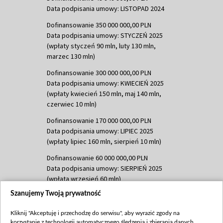
Data podpisania umowy: LISTOPAD 2024
Dofinansowanie 350 000 000,00 PLN
Data podpisania umowy: STYCZEŃ 2025
(wpłaty styczeń 90 mln, luty 130 mln,
marzec 130 mln)
Dofinansowanie 300 000 000,00 PLN
Data podpisania umowy: KWIECIEŃ 2025
(wpłaty kwiecień 150 mln, maj 140 mln,
czerwiec 10 mln)
Dofinansowanie 170 000 000,00 PLN
Data podpisania umowy: LIPIEC 2025
(wpłaty lipiec 160 mln, sierpień 10 mln)
Dofinansowanie 60 000 000,00 PLN
Data podpisania umowy: SIERPIEŃ 2025
(wpłata wrzesień 60 mln)
Szanujemy Twoją prywatność
Dofinansowanie 635 783 051,21 PLN
Data podpisania umowy: WRZESIEŃ 2025
Kliknij "Akceptuję i przechodzę do serwisu", aby wyrazić zgody na
(wpłata wrzesień 100 mln, październik 350
korzystanie z technologii automatycznego śledzenia i zbierania danych,