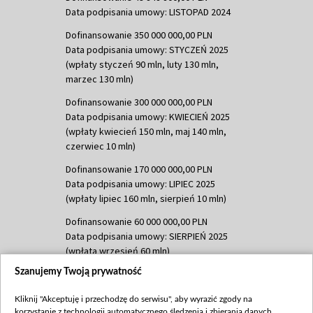
Data podpisania umowy: LISTOPAD 2024
Dofinansowanie 350 000 000,00 PLN
Data podpisania umowy: STYCZEŃ 2025
(wpłaty styczeń 90 mln, luty 130 mln,
marzec 130 mln)
Dofinansowanie 300 000 000,00 PLN
Data podpisania umowy: KWIECIEŃ 2025
(wpłaty kwiecień 150 mln, maj 140 mln,
czerwiec 10 mln)
Dofinansowanie 170 000 000,00 PLN
Data podpisania umowy: LIPIEC 2025
(wpłaty lipiec 160 mln, sierpień 10 mln)
Dofinansowanie 60 000 000,00 PLN
Data podpisania umowy: SIERPIEŃ 2025
(wpłata wrzesień 60 mln)
Szanujemy Twoją prywatność
Dofinansowanie 635 783 051,21 PLN
Data podpisania umowy: WRZESIEŃ 2025
Kliknij "Akceptuję i przechodzę do serwisu", aby wyrazić zgody na
(wpłata wrzesień 100 mln, październik 350
korzystanie z technologii automatycznego śledzenia i zbierania danych,