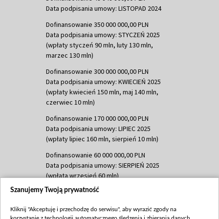
Data podpisania umowy: LISTOPAD 2024
Dofinansowanie 350 000 000,00 PLN
Data podpisania umowy: STYCZEŃ 2025
(wpłaty styczeń 90 mln, luty 130 mln,
marzec 130 mln)
Dofinansowanie 300 000 000,00 PLN
Data podpisania umowy: KWIECIEŃ 2025
(wpłaty kwiecień 150 mln, maj 140 mln,
czerwiec 10 mln)
Dofinansowanie 170 000 000,00 PLN
Data podpisania umowy: LIPIEC 2025
(wpłaty lipiec 160 mln, sierpień 10 mln)
Dofinansowanie 60 000 000,00 PLN
Data podpisania umowy: SIERPIEŃ 2025
(wpłata wrzesień 60 mln)
Szanujemy Twoją prywatność
Dofinansowanie 635 783 051,21 PLN
Data podpisania umowy: WRZESIEŃ 2025
Kliknij "Akceptuję i przechodzę do serwisu", aby wyrazić zgody na
(wpłata wrzesień 100 mln, październik 350
korzystanie z technologii automatycznego śledzenia i zbierania danych,