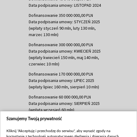
Data podpisania umowy: LISTOPAD 2024
Dofinansowanie 350 000 000,00 PLN
Data podpisania umowy: STYCZEŃ 2025
(wpłaty styczeń 90 mln, luty 130 mln,
marzec 130 mln)
Dofinansowanie 300 000 000,00 PLN
Data podpisania umowy: KWIECIEŃ 2025
(wpłaty kwiecień 150 mln, maj 140 mln,
czerwiec 10 mln)
Dofinansowanie 170 000 000,00 PLN
Data podpisania umowy: LIPIEC 2025
(wpłaty lipiec 160 mln, sierpień 10 mln)
Dofinansowanie 60 000 000,00 PLN
Data podpisania umowy: SIERPIEŃ 2025
(wpłata wrzesień 60 mln)
Szanujemy Twoją prywatność
Dofinansowanie 635 783 051,21 PLN
Data podpisania umowy: WRZESIEŃ 2025
Kliknij "Akceptuję i przechodzę do serwisu", aby wyrazić zgody na
(wpłata wrzesień 100 mln, październik 350
korzystanie z technologii automatycznego śledzenia i zbierania danych,