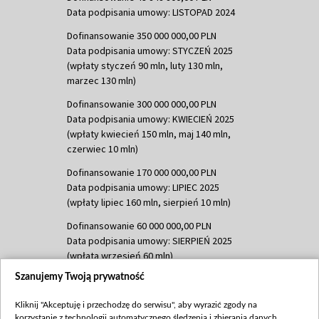
Data podpisania umowy: LISTOPAD 2024
Dofinansowanie 350 000 000,00 PLN
Data podpisania umowy: STYCZEŃ 2025
(wpłaty styczeń 90 mln, luty 130 mln,
marzec 130 mln)
Dofinansowanie 300 000 000,00 PLN
Data podpisania umowy: KWIECIEŃ 2025
(wpłaty kwiecień 150 mln, maj 140 mln,
czerwiec 10 mln)
Dofinansowanie 170 000 000,00 PLN
Data podpisania umowy: LIPIEC 2025
(wpłaty lipiec 160 mln, sierpień 10 mln)
Dofinansowanie 60 000 000,00 PLN
Data podpisania umowy: SIERPIEŃ 2025
(wpłata wrzesień 60 mln)
Szanujemy Twoją prywatność
Dofinansowanie 635 783 051,21 PLN
Data podpisania umowy: WRZESIEŃ 2025
Kliknij "Akceptuję i przechodzę do serwisu", aby wyrazić zgody na
(wpłata wrzesień 100 mln, październik 350
korzystanie z technologii automatycznego śledzenia i zbierania danych,