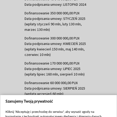
Data podpisania umowy: LISTOPAD 2024
Dofinansowanie 350 000 000,00 PLN
Data podpisania umowy: STYCZEŃ 2025
(wpłaty styczeń 90 mln, luty 130 mln,
marzec 130 mln)
Dofinansowanie 300 000 000,00 PLN
Data podpisania umowy: KWIECIEŃ 2025
(wpłaty kwiecień 150 mln, maj 140 mln,
czerwiec 10 mln)
Dofinansowanie 170 000 000,00 PLN
Data podpisania umowy: LIPIEC 2025
(wpłaty lipiec 160 mln, sierpień 10 mln)
Dofinansowanie 60 000 000,00 PLN
Data podpisania umowy: SIERPIEŃ 2025
(wpłata wrzesień 60 mln)
Szanujemy Twoją prywatność
Dofinansowanie 635 783 051,21 PLN
Data podpisania umowy: WRZESIEŃ 2025
Kliknij "Akceptuję i przechodzę do serwisu", aby wyrazić zgody na
(wpłata wrzesień 100 mln, październik 350
korzystanie z technologii automatycznego śledzenia i zbierania danych,