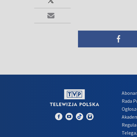
Abona
Rada 
Ogłosz
Akadem
Regula
Telega