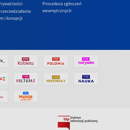
Prywatności
Procedura zgłoszeń
wewnętrznych
przeciwdziałania
m i korupcji