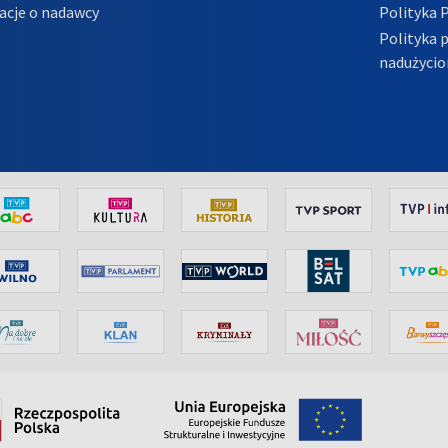
acje o nadawcy
Polityka 
Polityka 
nadużycio