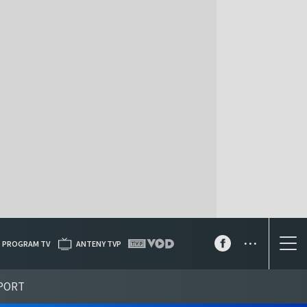
...
PROGRAM TV
ANTENY TVP
PORT