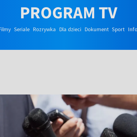
PROGRAM TV
Filmy
Seriale
Rozrywka
Dla dzieci
Dokument
Sport
Inf