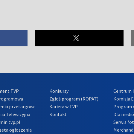
ment TVP
Konkursy
Centrum i
Programowa
Zgłoś program (ROPAT)
Komisja E
enia przetargowe
Kariera w TVP
Program d
ia Telewizyjna
Kontakt
Dla medi
min tvp.pl
Serwis fo
zeta ogłoszenia
Merchandi