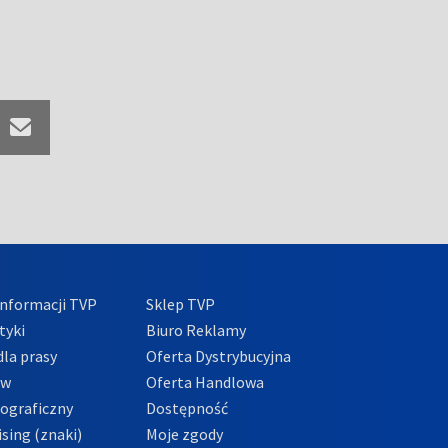
nformacji TVP
Sklep TVP
tyki
Biuro Reklamy
la prasy
Oferta Dystrybucyjna
ów
Oferta Handlowa
tograficzny
Dostępność
sing (znaki)
Moje zgody