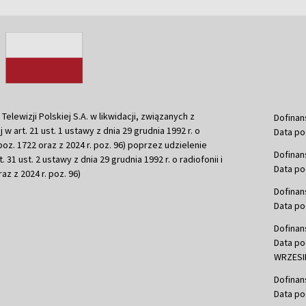
ewizji Polskiej S.A. w likwidacji, związanych z
Dofinan
j w art. 21 ust. 1 ustawy z dnia 29 grudnia 1992 r. o
Data po
r. poz. 1722 oraz z 2024 r. poz. 96) poprzez udzielenie
Dofinan
 31 ust. 2 ustawy z dnia 29 grudnia 1992 r. o radiofonii i
Data po
raz z 2024 r. poz. 96)
Dofinan
Data po
Dofinan
Data po
WRZESIE
Dofinan
Data po