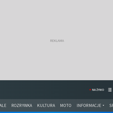
NA ŻYWO
ALE
ROZRYWKA
KULTURA
MOTO
INFORMACJE
S