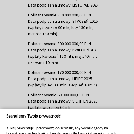
Data podpisania umowy: LISTOPAD 2024
Dofinansowanie 350 000 000,00 PLN
Data podpisania umowy: STYCZEŃ 2025
(wpłaty styczeń 90 mln, luty 130 mln,
marzec 130 mln)
Dofinansowanie 300 000 000,00 PLN
Data podpisania umowy: KWIECIEŃ 2025
(wpłaty kwiecień 150 mln, maj 140 mln,
czerwiec 10 mln)
Dofinansowanie 170 000 000,00 PLN
Data podpisania umowy: LIPIEC 2025
(wpłaty lipiec 160 mln, sierpień 10 mln)
Dofinansowanie 60 000 000,00 PLN
Data podpisania umowy: SIERPIEŃ 2025
(wpłata wrzesień 60 mln)
Szanujemy Twoją prywatność
Dofinansowanie 635 783 051,21 PLN
Data podpisania umowy: WRZESIEŃ 2025
Kliknij "Akceptuję i przechodzę do serwisu", aby wyrazić zgody na
(wpłata wrzesień 100 mln, październik 350
korzystanie z technologii automatycznego śledzenia i zbierania danych,