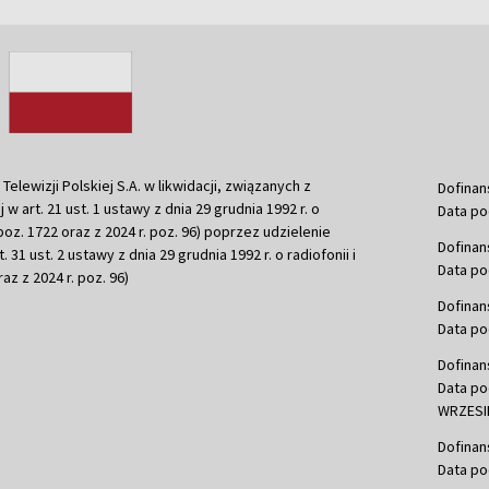
ewizji Polskiej S.A. w likwidacji, związanych z
Dofinan
j w art. 21 ust. 1 ustawy z dnia 29 grudnia 1992 r. o
Data po
r. poz. 1722 oraz z 2024 r. poz. 96) poprzez udzielenie
Dofinan
 31 ust. 2 ustawy z dnia 29 grudnia 1992 r. o radiofonii i
Data po
raz z 2024 r. poz. 96)
Dofinan
Data po
Dofinan
Data po
WRZESIE
Dofinan
Data po