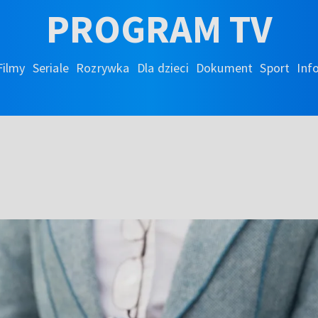
PROGRAM TV
Filmy
Seriale
Rozrywka
Dla dzieci
Dokument
Sport
Inf