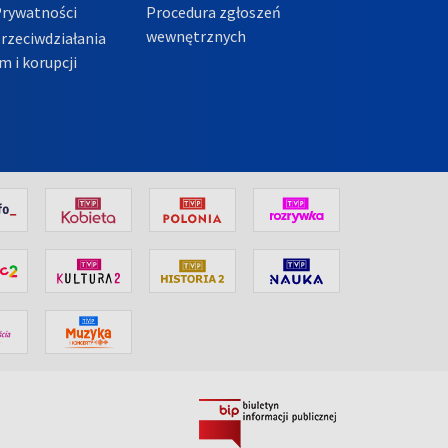
Prywatności
Procedura zgłoszeń
wewnętrznych
przeciwdziałania
m i korupcji