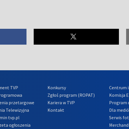
ment TVP
Konkursy
Centrum i
Programowa
Zgłoś program (ROPAT)
Komisja E
enia przetargowe
Kariera w TVP
Program d
ia Telewizyjna
Kontakt
Dla medi
min tvp.pl
Serwis fo
zeta ogłoszenia
Merchandi