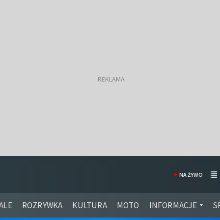
NA ŻYWO
ALE
ROZRYWKA
KULTURA
MOTO
INFORMACJE
S