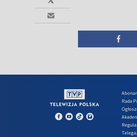
Abona
Rada 
Ogłosz
Akadem
Regula
Telega