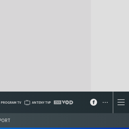
...
PROGRAM TV
ANTENY TVP
PORT