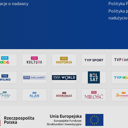
acje o nadawcy
Polityka 
Polityka 
nadużycio