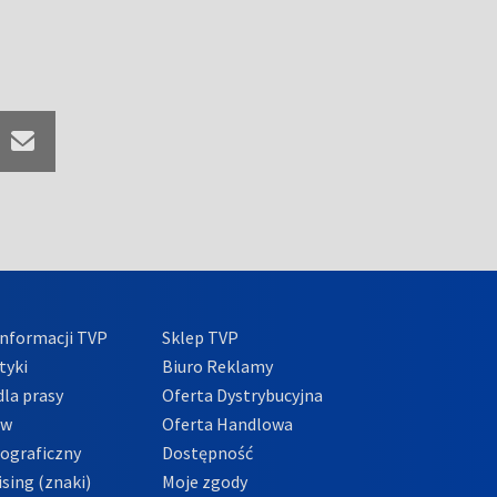
nformacji TVP
Sklep TVP
tyki
Biuro Reklamy
la prasy
Oferta Dystrybucyjna
ów
Oferta Handlowa
tograficzny
Dostępność
sing (znaki)
Moje zgody