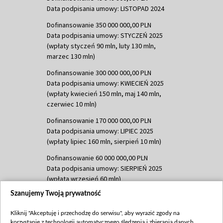
Data podpisania umowy: LISTOPAD 2024
Dofinansowanie 350 000 000,00 PLN
Data podpisania umowy: STYCZEŃ 2025
(wpłaty styczeń 90 mln, luty 130 mln,
marzec 130 mln)
Dofinansowanie 300 000 000,00 PLN
Data podpisania umowy: KWIECIEŃ 2025
(wpłaty kwiecień 150 mln, maj 140 mln,
czerwiec 10 mln)
Dofinansowanie 170 000 000,00 PLN
Data podpisania umowy: LIPIEC 2025
(wpłaty lipiec 160 mln, sierpień 10 mln)
Dofinansowanie 60 000 000,00 PLN
Data podpisania umowy: SIERPIEŃ 2025
(wpłata wrzesień 60 mln)
Szanujemy Twoją prywatność
Dofinansowanie 635 783 051,21 PLN
Data podpisania umowy: WRZESIEŃ 2025
Kliknij "Akceptuję i przechodzę do serwisu", aby wyrazić zgody na
(wpłata wrzesień 100 mln, październik 350
korzystanie z technologii automatycznego śledzenia i zbierania danych,