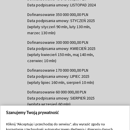
Data podpisania umowy: LISTOPAD 2024
Dofinansowanie 350 000 000,00 PLN
Data podpisania umowy: STYCZEŃ 2025
(wpłaty styczeń 90 mln, luty 130 mln,
marzec 130 mln)
Dofinansowanie 300 000 000,00 PLN
Data podpisania umowy: KWIECIEŃ 2025
(wpłaty kwiecień 150 mln, maj 140 mln,
czerwiec 10 mln)
Dofinansowanie 170 000 000,00 PLN
Data podpisania umowy: LIPIEC 2025
(wpłaty lipiec 160 mln, sierpień 10 mln)
Dofinansowanie 60 000 000,00 PLN
Data podpisania umowy: SIERPIEŃ 2025
(wpłata wrzesień 60 mln)
Szanujemy Twoją prywatność
Dofinansowanie 635 783 051,21 PLN
Data podpisania umowy: WRZESIEŃ 2025
Kliknij "Akceptuję i przechodzę do serwisu", aby wyrazić zgody na
(wpłata wrzesień 100 mln, październik 350
korzystanie z technologii automatycznego śledzenia i zbierania danych,