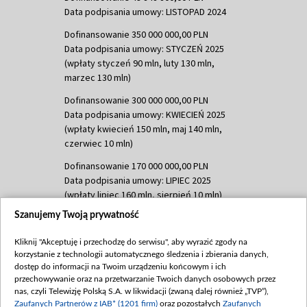
Data podpisania umowy: LISTOPAD 2024
Dofinansowanie 350 000 000,00 PLN
Data podpisania umowy: STYCZEŃ 2025
(wpłaty styczeń 90 mln, luty 130 mln,
marzec 130 mln)
Dofinansowanie 300 000 000,00 PLN
Data podpisania umowy: KWIECIEŃ 2025
(wpłaty kwiecień 150 mln, maj 140 mln,
czerwiec 10 mln)
Dofinansowanie 170 000 000,00 PLN
Data podpisania umowy: LIPIEC 2025
(wpłaty lipiec 160 mln, sierpień 10 mln)
Szanujemy Twoją prywatność
Dofinansowanie 60 000 000,00 PLN
Data podpisania umowy: SIERPIEŃ 2025
Kliknij "Akceptuję i przechodzę do serwisu", aby wyrazić zgody na
(wpłata wrzesień 60 mln)
korzystanie z technologii automatycznego śledzenia i zbierania danych,
Dofinansowanie 635 783 051,21 PLN
dostęp do informacji na Twoim urządzeniu końcowym i ich
przechowywanie oraz na przetwarzanie Twoich danych osobowych przez
Data podpisania umowy: WRZESIEŃ 2025
nas, czyli Telewizję Polską S.A. w likwidacji (zwaną dalej również „TVP”),
(wpłata wrzesień 100 mln, październik 350
Zaufanych Partnerów z IAB* (1201 firm)
oraz pozostałych
Zaufanych