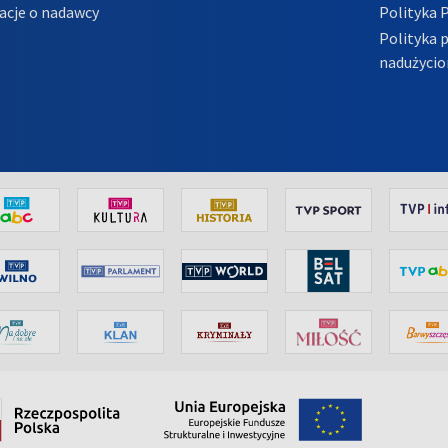
acje o nadawcy
Polityka 
Polityka 
nadużycio