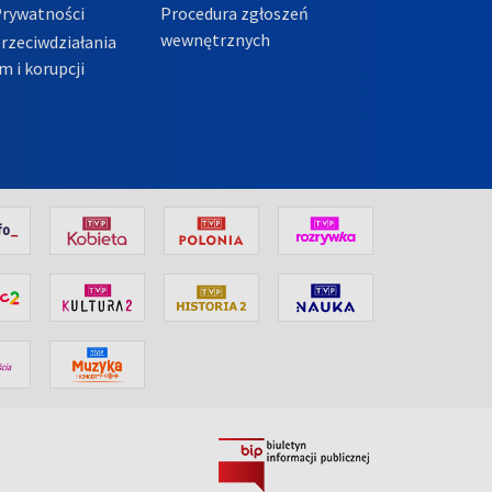
Prywatności
Procedura zgłoszeń
wewnętrznych
przeciwdziałania
m i korupcji