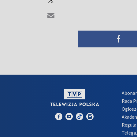
Abona
Rada 
Ogłosz
Akadem
Regula
Telega