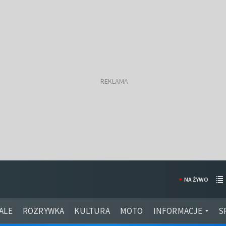
NA ŻYWO
ALE
ROZRYWKA
KULTURA
MOTO
INFORMACJE
S