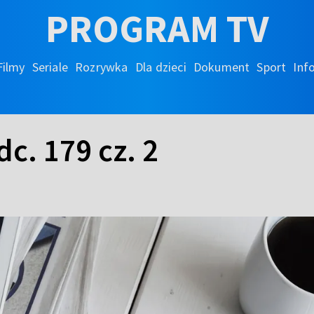
PROGRAM TV
Filmy
Seriale
Rozrywka
Dla dzieci
Dokument
Sport
Inf
c. 179 cz. 2