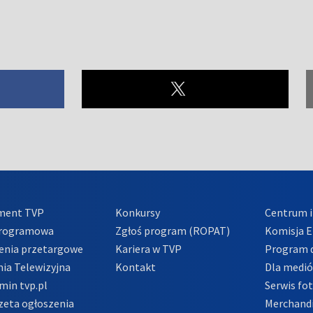
ment TVP
Konkursy
Centrum i
Programowa
Zgłoś program (ROPAT)
Komisja E
enia przetargowe
Kariera w TVP
Program d
ia Telewizyjna
Kontakt
Dla medi
min tvp.pl
Serwis fo
zeta ogłoszenia
Merchandi