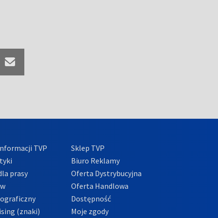
nformacji TVP
Sklep TVP
tyki
Biuro Reklamy
la prasy
Oferta Dystrybucyjna
ów
Oferta Handlowa
tograficzny
Dostępność
sing (znaki)
Moje zgody