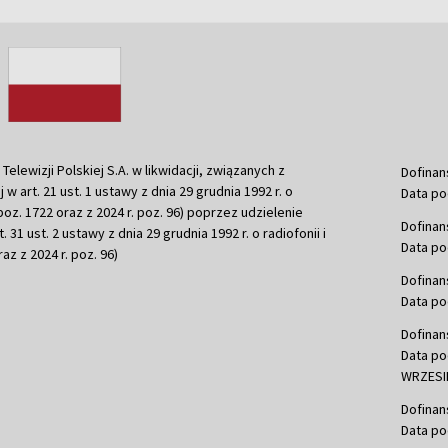
ewizji Polskiej S.A. w likwidacji, związanych z
Dofinan
j w art. 21 ust. 1 ustawy z dnia 29 grudnia 1992 r. o
Data po
r. poz. 1722 oraz z 2024 r. poz. 96) poprzez udzielenie
Dofinan
 31 ust. 2 ustawy z dnia 29 grudnia 1992 r. o radiofonii i
Data po
raz z 2024 r. poz. 96)
Dofinan
Data po
Dofinan
Data po
WRZESIE
Dofinan
Data po