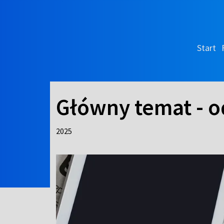
Start
Główny temat - od
2025