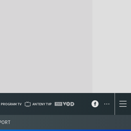
...
PROGRAM TV
ANTENY TVP
PORT