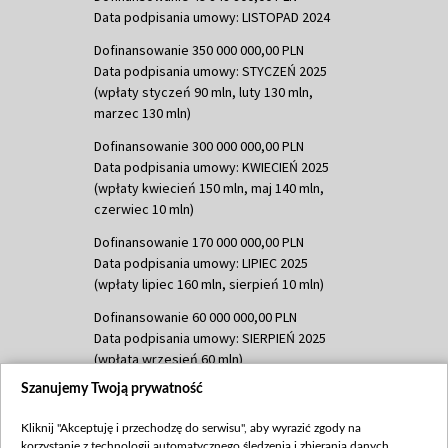
Data podpisania umowy: LISTOPAD 2024
Dofinansowanie 350 000 000,00 PLN
Data podpisania umowy: STYCZEŃ 2025
(wpłaty styczeń 90 mln, luty 130 mln,
marzec 130 mln)
Dofinansowanie 300 000 000,00 PLN
Data podpisania umowy: KWIECIEŃ 2025
(wpłaty kwiecień 150 mln, maj 140 mln,
czerwiec 10 mln)
Dofinansowanie 170 000 000,00 PLN
Data podpisania umowy: LIPIEC 2025
(wpłaty lipiec 160 mln, sierpień 10 mln)
Dofinansowanie 60 000 000,00 PLN
Data podpisania umowy: SIERPIEŃ 2025
(wpłata wrzesień 60 mln)
Szanujemy Twoją prywatność
Dofinansowanie 635 783 051,21 PLN
Data podpisania umowy: WRZESIEŃ 2025
Kliknij "Akceptuję i przechodzę do serwisu", aby wyrazić zgody na
(wpłata wrzesień 100 mln, październik 350
korzystanie z technologii automatycznego śledzenia i zbierania danych,