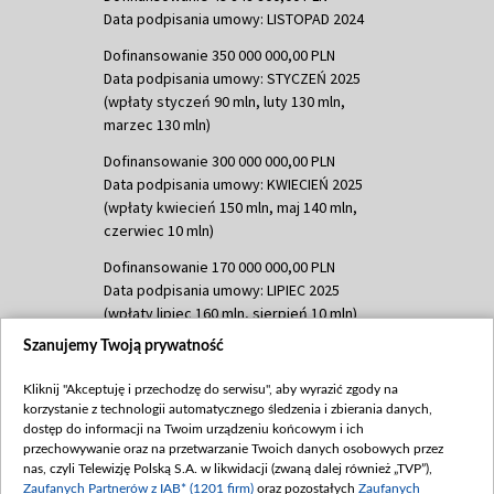
Data podpisania umowy: LISTOPAD 2024
Dofinansowanie 350 000 000,00 PLN
Data podpisania umowy: STYCZEŃ 2025
(wpłaty styczeń 90 mln, luty 130 mln,
marzec 130 mln)
Dofinansowanie 300 000 000,00 PLN
Data podpisania umowy: KWIECIEŃ 2025
(wpłaty kwiecień 150 mln, maj 140 mln,
czerwiec 10 mln)
Dofinansowanie 170 000 000,00 PLN
Data podpisania umowy: LIPIEC 2025
(wpłaty lipiec 160 mln, sierpień 10 mln)
Szanujemy Twoją prywatność
Dofinansowanie 60 000 000,00 PLN
Data podpisania umowy: SIERPIEŃ 2025
Kliknij "Akceptuję i przechodzę do serwisu", aby wyrazić zgody na
(wpłata wrzesień 60 mln)
korzystanie z technologii automatycznego śledzenia i zbierania danych,
Dofinansowanie 635 783 051,21 PLN
dostęp do informacji na Twoim urządzeniu końcowym i ich
przechowywanie oraz na przetwarzanie Twoich danych osobowych przez
Data podpisania umowy: WRZESIEŃ 2025
nas, czyli Telewizję Polską S.A. w likwidacji (zwaną dalej również „TVP”),
(wpłata wrzesień 100 mln, październik 350
Zaufanych Partnerów z IAB* (1201 firm)
oraz pozostałych
Zaufanych