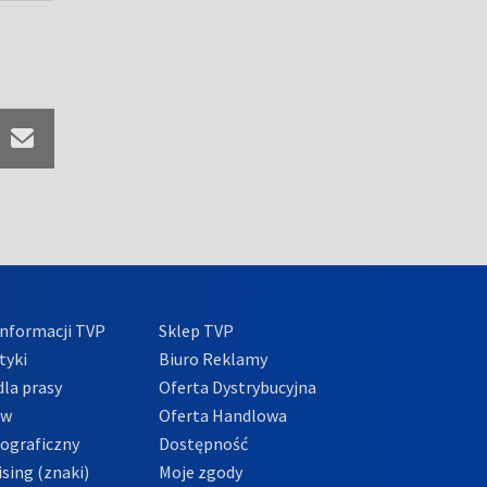
nformacji TVP
Sklep TVP
tyki
Biuro Reklamy
la prasy
Oferta Dystrybucyjna
ów
Oferta Handlowa
tograficzny
Dostępność
sing (znaki)
Moje zgody