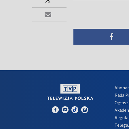
Abona
Rada 
Ogłosz
Akadem
Regula
Telega