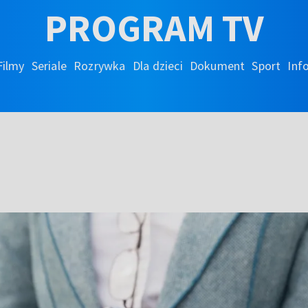
PROGRAM TV
Filmy
Seriale
Rozrywka
Dla dzieci
Dokument
Sport
Inf