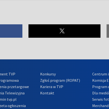
ment TVP
Konkursy
Centrum i
Programowa
Zgłoś program (ROPAT)
Komisja E
enia przetargowe
Kariera w TVP
Program d
ia Telewizyjna
Kontakt
Dla medi
min tvp.pl
Serwis fo
zeta ogłoszenia
Merchandi