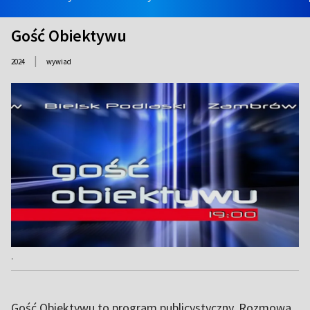
Gość Obiektywu
|
2024
wywiad
.
Gość Obiektywu to program publicystyczny. Rozmowa