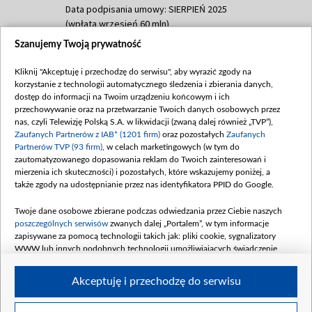
Data podpisania umowy: SIERPIEŃ 2025
(wpłata wrzesień 60 mln)
Szanujemy Twoją prywatność
Dofinansowanie 635 783 051,21 PLN
Data podpisania umowy: WRZESIEŃ 2025
Kliknij "Akceptuję i przechodzę do serwisu", aby wyrazić zgody na
(wpłata wrzesień 100 mln, październik 350
korzystanie z technologii automatycznego śledzenia i zbierania danych,
mln, listopad 265 mln)
dostęp do informacji na Twoim urządzeniu końcowym i ich
przechowywanie oraz na przetwarzanie Twoich danych osobowych przez
Dofinansowanie 48 862 000,00 PLN
nas, czyli Telewizję Polską S.A. w likwidacji (zwaną dalej również „TVP”),
Data podpisania umowy: GRUDZIEŃ 2025
Zaufanych Partnerów z IAB* (1201 firm)
oraz pozostałych
Zaufanych
(wpłata grudzień 60,548 mln)
Partnerów TVP (93 firm)
, w celach marketingowych (w tym do
zautomatyzowanego dopasowania reklam do Twoich zainteresowań i
Dofinansowanie 900 000 000,00 PLN
mierzenia ich skuteczności) i pozostałych, które wskazujemy poniżej, a
Data podpisania umowy: LUTY 2026 (wpłata
także zgody na udostępnianie przez nas identyfikatora PPID do Google.
26 lutego 80 mln, 4 marca 370 mln,
8
kwiecień 180 mln, 7 maja 180 mln, 8
Twoje dane osobowe zbierane podczas odwiedzania przez Ciebie naszych
czerwca 90 mln)
poszczególnych serwisów
zwanych dalej „Portalem”, w tym informacje
zapisywane za pomocą technologii takich jak: pliki cookie, sygnalizatory
Dofinansowanie 250 000 000,00 PLN
WWW lub innych podobnych technologii umożliwiających świadczenie
Data podpisania umowy LIPIEC 2026 (wpłata
dopasowanych i bezpiecznych usług, personalizację treści oraz reklam,
udostępnianie funkcji mediów społecznościowych oraz analizowanie ruchu
4 sierpnia 250 mln
Akceptuję i przechodzę do serwisu
w Internecie.