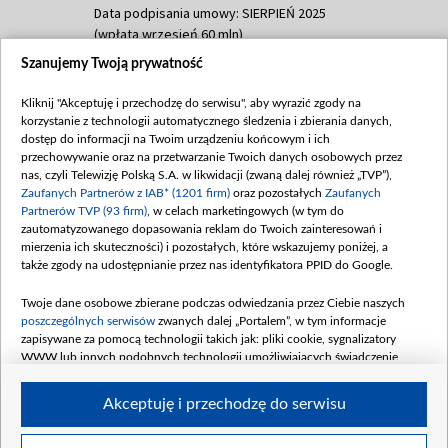
Data podpisania umowy: SIERPIEŃ 2025
(wpłata wrzesień 60 mln)
Szanujemy Twoją prywatność
Dofinansowanie 635 783 051,21 PLN
Data podpisania umowy: WRZESIEŃ 2025
Kliknij "Akceptuję i przechodzę do serwisu", aby wyrazić zgody na
(wpłata wrzesień 100 mln, październik 350
korzystanie z technologii automatycznego śledzenia i zbierania danych,
mln, listopad 265 mln)
dostęp do informacji na Twoim urządzeniu końcowym i ich
przechowywanie oraz na przetwarzanie Twoich danych osobowych przez
Dofinansowanie 48 862 000,00 PLN
nas, czyli Telewizję Polską S.A. w likwidacji (zwaną dalej również „TVP”),
Data podpisania umowy: GRUDZIEŃ 2025
Zaufanych Partnerów z IAB* (1201 firm)
oraz pozostałych
Zaufanych
(wpłata grudzień 60,548 mln)
Partnerów TVP (93 firm)
, w celach marketingowych (w tym do
zautomatyzowanego dopasowania reklam do Twoich zainteresowań i
Dofinansowanie 900 000 000,00 PLN
mierzenia ich skuteczności) i pozostałych, które wskazujemy poniżej, a
Data podpisania umowy: LUTY 2026 (wpłata
także zgody na udostępnianie przez nas identyfikatora PPID do Google.
26 lutego 80 mln, 4 marca 370 mln,
8
kwiecień 180 mln, 7 maja 180 mln, 8
Twoje dane osobowe zbierane podczas odwiedzania przez Ciebie naszych
czerwca 90 mln)
poszczególnych serwisów
zwanych dalej „Portalem”, w tym informacje
zapisywane za pomocą technologii takich jak: pliki cookie, sygnalizatory
Dofinansowanie 250 000 000,00 PLN
WWW lub innych podobnych technologii umożliwiających świadczenie
Data podpisania umowy LIPIEC 2026 (wpłata
dopasowanych i bezpiecznych usług, personalizację treści oraz reklam,
udostępnianie funkcji mediów społecznościowych oraz analizowanie ruchu
4 sierpnia 250 mln
Akceptuję i przechodzę do serwisu
w Internecie.