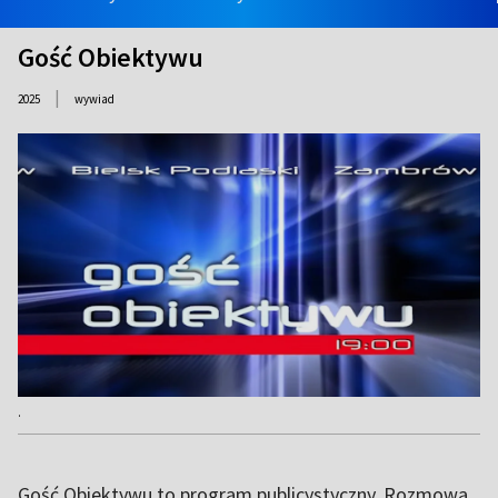
Gość Obiektywu
|
2025
wywiad
.
Gość Obiektywu to program publicystyczny. Rozmowa