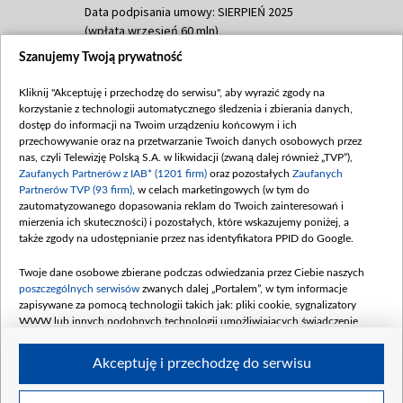
Data podpisania umowy: SIERPIEŃ 2025
(wpłata wrzesień 60 mln)
Szanujemy Twoją prywatność
Dofinansowanie 635 783 051,21 PLN
Data podpisania umowy: WRZESIEŃ 2025
Kliknij "Akceptuję i przechodzę do serwisu", aby wyrazić zgody na
(wpłata wrzesień 100 mln, październik 350
korzystanie z technologii automatycznego śledzenia i zbierania danych,
mln, listopad 265 mln)
dostęp do informacji na Twoim urządzeniu końcowym i ich
przechowywanie oraz na przetwarzanie Twoich danych osobowych przez
Dofinansowanie 48 862 000,00 PLN
nas, czyli Telewizję Polską S.A. w likwidacji (zwaną dalej również „TVP”),
Data podpisania umowy: GRUDZIEŃ 2025
Zaufanych Partnerów z IAB* (1201 firm)
oraz pozostałych
Zaufanych
(wpłata grudzień 60,548 mln)
Partnerów TVP (93 firm)
, w celach marketingowych (w tym do
zautomatyzowanego dopasowania reklam do Twoich zainteresowań i
Dofinansowanie 900 000 000,00 PLN
mierzenia ich skuteczności) i pozostałych, które wskazujemy poniżej, a
Data podpisania umowy: LUTY 2026 (wpłata
także zgody na udostępnianie przez nas identyfikatora PPID do Google.
26 lutego 80 mln, 4 marca 370 mln,
8
kwiecień 180 mln, 7 maja 180 mln, 8
Twoje dane osobowe zbierane podczas odwiedzania przez Ciebie naszych
czerwca 90 mln)
poszczególnych serwisów
zwanych dalej „Portalem”, w tym informacje
zapisywane za pomocą technologii takich jak: pliki cookie, sygnalizatory
Dofinansowanie 250 000 000,00 PLN
WWW lub innych podobnych technologii umożliwiających świadczenie
Data podpisania umowy LIPIEC 2026 (wpłata
dopasowanych i bezpiecznych usług, personalizację treści oraz reklam,
udostępnianie funkcji mediów społecznościowych oraz analizowanie ruchu
4 sierpnia 250 mln
Akceptuję i przechodzę do serwisu
w Internecie.