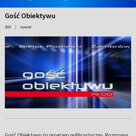
Gość Obiektywu
|
2025
wywiad
.
Gość Obiektywu to program publicystyczny. Rozmowa