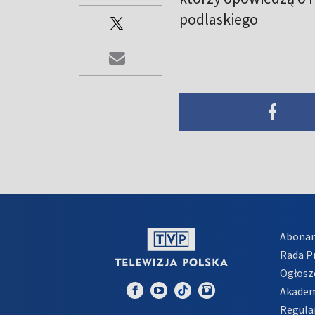
podlaskiego
Abona
Rada 
Ogłosz
Akadem
Regula