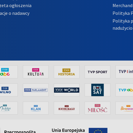
zeta ogłoszenia
Merchandi
acje o nadawcy
Polityka 
Polityka 
nadużycio