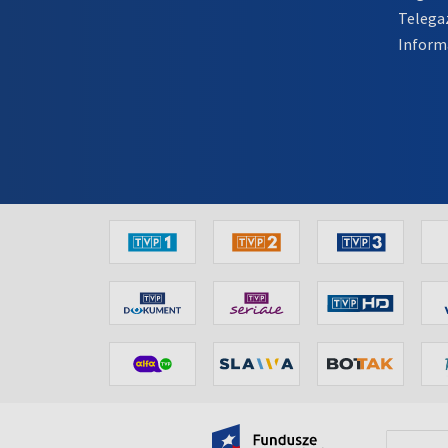
Telega
Inform