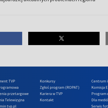
ment TVP
Konkursy
Centrum i
Programowa
Zgłoś program (ROPAT)
Komisja E
enia przetargowe
Kariera w TVP
Program d
ia Telewizyjna
Kontakt
Dla medi
min tvp.pl
Serwis fo