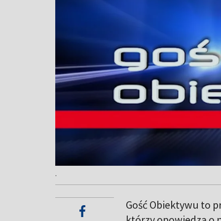
.
Gość Obiektywu to p
którzy opowiedzą o 