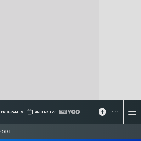
...
PROGRAM TV
ANTENY TVP
PORT