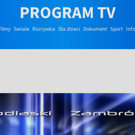
PROGRAM TV
Filmy
Seriale
Rozrywka
Dla dzieci
Dokument
Sport
Inf