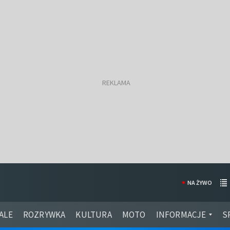
NA ŻYWO
ALE
ROZRYWKA
KULTURA
MOTO
INFORMACJE
S