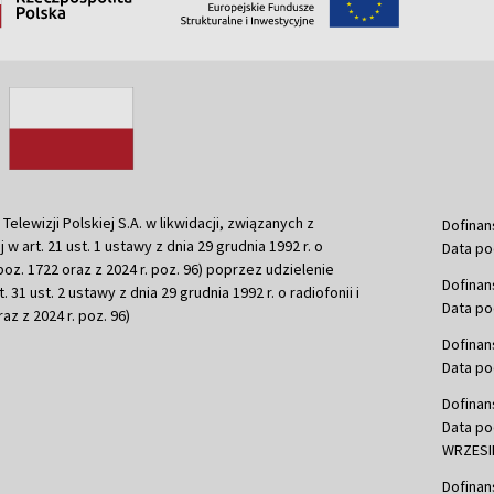
ewizji Polskiej S.A. w likwidacji, związanych z
Dofinan
j w art. 21 ust. 1 ustawy z dnia 29 grudnia 1992 r. o
Data po
r. poz. 1722 oraz z 2024 r. poz. 96) poprzez udzielenie
Dofinan
 31 ust. 2 ustawy z dnia 29 grudnia 1992 r. o radiofonii i
Data po
raz z 2024 r. poz. 96)
Dofinan
Data po
Dofinan
Data po
WRZESIE
Dofinan