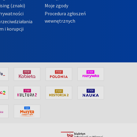
sing (znaki)
Moje zgody
Prywatności
Procedura zgłoszeń
wewnętrznych
przeciwdziałania
m i korupcji