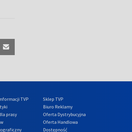
nformacji TVP
Sklep TVP
tyki
Biuro Reklamy
la prasy
Oferta Dystrybucyjna
ów
Oferta Handlowa
tograficzny
Dostępność