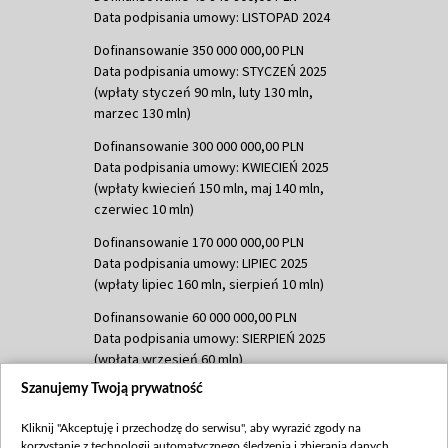
Data podpisania umowy: LISTOPAD 2024
Dofinansowanie 350 000 000,00 PLN
Data podpisania umowy: STYCZEŃ 2025
(wpłaty styczeń 90 mln, luty 130 mln,
marzec 130 mln)
Dofinansowanie 300 000 000,00 PLN
Data podpisania umowy: KWIECIEŃ 2025
(wpłaty kwiecień 150 mln, maj 140 mln,
czerwiec 10 mln)
Dofinansowanie 170 000 000,00 PLN
Data podpisania umowy: LIPIEC 2025
(wpłaty lipiec 160 mln, sierpień 10 mln)
Dofinansowanie 60 000 000,00 PLN
Data podpisania umowy: SIERPIEŃ 2025
(wpłata wrzesień 60 mln)
Szanujemy Twoją prywatność
Dofinansowanie 635 783 051,21 PLN
Data podpisania umowy: WRZESIEŃ 2025
Kliknij "Akceptuję i przechodzę do serwisu", aby wyrazić zgody na
(wpłata wrzesień 100 mln, październik 350
korzystanie z technologii automatycznego śledzenia i zbierania danych,