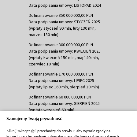
Data podpisania umowy: LISTOPAD 2024
Dofinansowanie 350 000 000,00 PLN
Data podpisania umowy: STYCZEŃ 2025
(wpłaty styczeń 90 mln, luty 130 mln,
marzec 130 mln)
Dofinansowanie 300 000 000,00 PLN
Data podpisania umowy: KWIECIEŃ 2025
(wpłaty kwiecień 150 mln, maj 140 mln,
czerwiec 10 mln)
Dofinansowanie 170 000 000,00 PLN
Data podpisania umowy: LIPIEC 2025
(wpłaty lipiec 160 mln, sierpień 10 mln)
Dofinansowanie 60 000 000,00 PLN
Data podpisania umowy: SIERPIEŃ 2025
(wpłata wrzesień 60 mln)
Szanujemy Twoją prywatność
Dofinansowanie 635 783 051,21 PLN
Data podpisania umowy: WRZESIEŃ 2025
Kliknij "Akceptuję i przechodzę do serwisu", aby wyrazić zgody na
(wpłata wrzesień 100 mln, październik 350
korzystanie z technologii automatycznego śledzenia i zbierania danych,