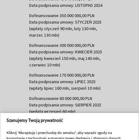
Data podpisania umowy: LISTOPAD 2024
Dofinansowanie 350 000 000,00 PLN
Data podpisania umowy: STYCZEŃ 2025
(wpłaty styczeń 90 mln, luty 130 mln,
marzec 130 mln)
Dofinansowanie 300 000 000,00 PLN
Data podpisania umowy: KWIECIEŃ 2025
(wpłaty kwiecień 150 mln, maj 140 mln,
czerwiec 10 mln)
Dofinansowanie 170 000 000,00 PLN
Data podpisania umowy: LIPIEC 2025
(wpłaty lipiec 160 mln, sierpień 10 mln)
Dofinansowanie 60 000 000,00 PLN
Data podpisania umowy: SIERPIEŃ 2025
(wpłata wrzesień 60 mln)
Szanujemy Twoją prywatność
Dofinansowanie 635 783 051,21 PLN
Data podpisania umowy: WRZESIEŃ 2025
Kliknij "Akceptuję i przechodzę do serwisu", aby wyrazić zgody na
(wpłata wrzesień 100 mln, październik 350
korzystanie z technologii automatycznego śledzenia i zbierania danych,