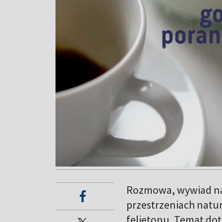
Rozmowa, wywiad na 
przestrzeniach natu
felietonu. Temat dot