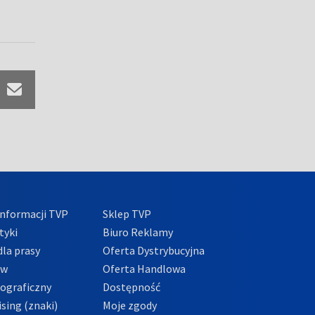
nformacji TVP
Sklep TVP
tyki
Biuro Reklamy
la prasy
Oferta Dystrybucyjna
ów
Oferta Handlowa
tograficzny
Dostępność
sing (znaki)
Moje zgody