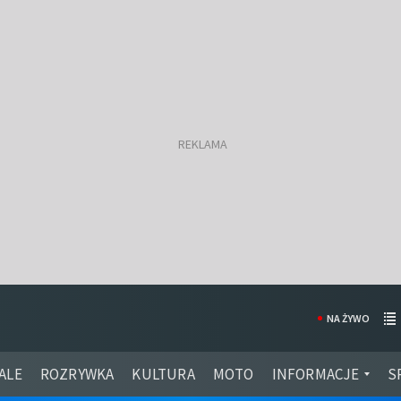
NA ŻYWO
ALE
ROZRYWKA
KULTURA
MOTO
INFORMACJE
S