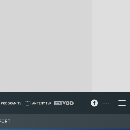
...
PROGRAM TV
ANTENY TVP
PORT