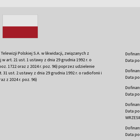
ewizji Polskiej S.A. w likwidacji, związanych z
Dofinan
j w art. 21 ust. 1 ustawy z dnia 29 grudnia 1992 r. o
Data po
r. poz. 1722 oraz z 2024 r. poz. 96) poprzez udzielenie
Dofinan
 31 ust. 2 ustawy z dnia 29 grudnia 1992 r. o radiofonii i
Data po
raz z 2024 r. poz. 96)
Dofinan
Data po
Dofinan
Data po
WRZESIE
Dofinan
Data po