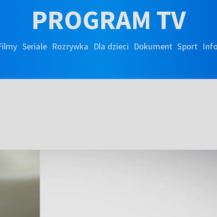
PROGRAM TV
Filmy
Seriale
Rozrywka
Dla dzieci
Dokument
Sport
Inf