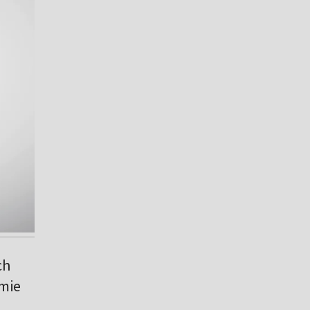
ch
rmie