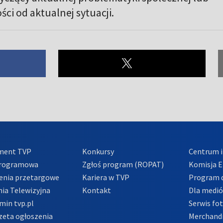
ści od aktualnej sytuacji.
ment TVP
Konkursy
Centrum i
Programowa
Zgłoś program (ROPAT)
Komisja E
enia przetargowe
Kariera w TVP
Program d
ia Telewizyjna
Kontakt
Dla medi
min tvp.pl
Serwis fo
zeta ogłoszenia
Merchandi