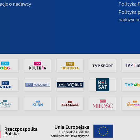
acje o nadawcy
Polityka 
Polityka 
nadużycio