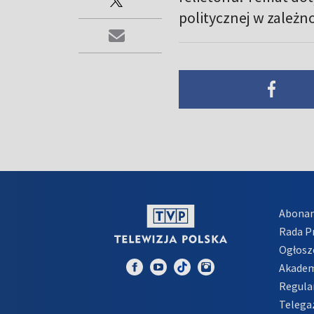
politycznej w zależno
Abona
Rada 
Ogłosz
Akadem
Regula
Telega