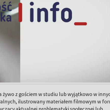
żywo z gościem w studiu lub wyjątkowo w inny
ralnych, ilustrowany materiałem filmowym w fo
yczący aktualnej problematyki społecznej lub