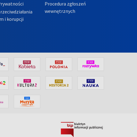
Prywatności
Procedura zgłoszeń
wewnętrznych
przeciwdziałania
m i korupcji