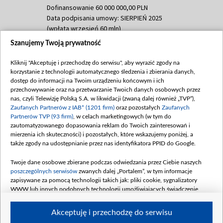
Dofinansowanie 60 000 000,00 PLN
Data podpisania umowy: SIERPIEŃ 2025
(wpłata wrzesień 60 mln)
Szanujemy Twoją prywatność
Dofinansowanie 635 783 051,21 PLN
Data podpisania umowy: WRZESIEŃ 2025
Kliknij "Akceptuję i przechodzę do serwisu", aby wyrazić zgody na
(wpłata wrzesień 100 mln, październik 350
korzystanie z technologii automatycznego śledzenia i zbierania danych,
mln, listopad 265 mln)
dostęp do informacji na Twoim urządzeniu końcowym i ich
przechowywanie oraz na przetwarzanie Twoich danych osobowych przez
Dofinansowanie 48 862 000,00 PLN
nas, czyli Telewizję Polską S.A. w likwidacji (zwaną dalej również „TVP”),
Data podpisania umowy: GRUDZIEŃ 2025
Zaufanych Partnerów z IAB* (1201 firm)
oraz pozostałych
Zaufanych
(wpłata grudzień 60,548 mln)
Partnerów TVP (93 firm)
, w celach marketingowych (w tym do
zautomatyzowanego dopasowania reklam do Twoich zainteresowań i
Dofinansowanie 900 000 000,00 PLN
mierzenia ich skuteczności) i pozostałych, które wskazujemy poniżej, a
Data podpisania umowy: LUTY 2026 (wpłata
także zgody na udostępnianie przez nas identyfikatora PPID do Google.
26 lutego 80 mln, 4 marca 370 mln,
8
kwiecień 180 mln, 7 maja 180 mln, 8
Twoje dane osobowe zbierane podczas odwiedzania przez Ciebie naszych
czerwca 90 mln)
poszczególnych serwisów
zwanych dalej „Portalem”, w tym informacje
zapisywane za pomocą technologii takich jak: pliki cookie, sygnalizatory
Dofinansowanie 250 000 000,00 PLN
WWW lub innych podobnych technologii umożliwiających świadczenie
Data podpisania umowy LIPIEC 2026 (wpłata
dopasowanych i bezpiecznych usług, personalizację treści oraz reklam,
udostępnianie funkcji mediów społecznościowych oraz analizowanie ruchu
4 sierpnia 250 mln
Akceptuję i przechodzę do serwisu
w Internecie.