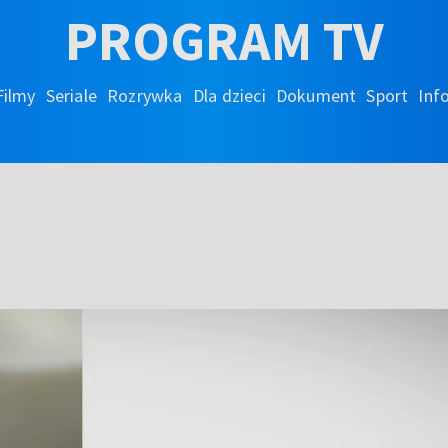
PROGRAM TV
Filmy
Seriale
Rozrywka
Dla dzieci
Dokument
Sport
Inf