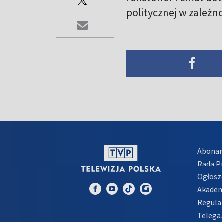
politycznej w zależno
Abona
Rada 
Ogłosz
Akadem
Regula
Telega