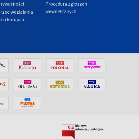
Prywatności
Procedura zgłoszeń
wewnętrznych
przeciwdziałania
m i korupcji