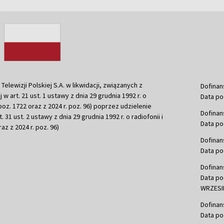
ewizji Polskiej S.A. w likwidacji, związanych z
Dofinan
j w art. 21 ust. 1 ustawy z dnia 29 grudnia 1992 r. o
Data po
r. poz. 1722 oraz z 2024 r. poz. 96) poprzez udzielenie
Dofinan
 31 ust. 2 ustawy z dnia 29 grudnia 1992 r. o radiofonii i
Data po
raz z 2024 r. poz. 96)
Dofinan
Data po
Dofinan
Data po
WRZESIE
Dofinan
Data po