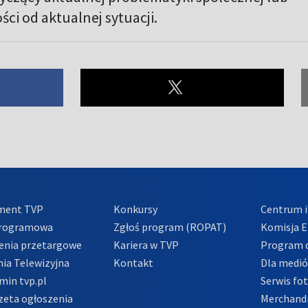
ści od aktualnej sytuacji.
ment TVP
Konkursy
Centrum i
Programowa
Zgłoś program (ROPAT)
Komisja E
enia przetargowe
Kariera w TVP
Program d
ia Telewizyjna
Kontakt
Dla medi
min tvp.pl
Serwis fo
zeta ogłoszenia
Merchandi