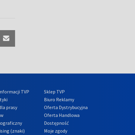
nformacji TVP
Sklep TVP
tyki
Biuro Reklamy
la prasy
Oferta Dystrybucyjna
ów
Oferta Handlowa
tograficzny
Dostępność
sing (znaki)
Moje zgody