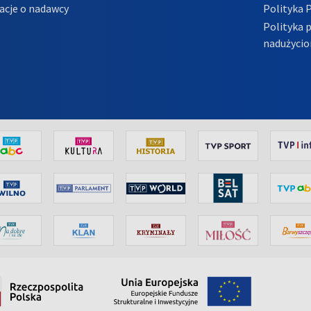
acje o nadawcy
Polityka 
Polityka 
nadużycio