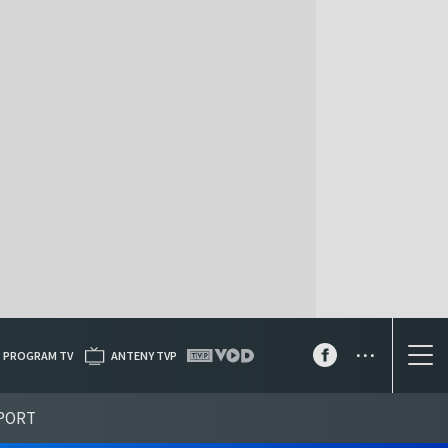
...
PROGRAM TV
ANTENY TVP
PORT