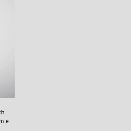
ch
rmie