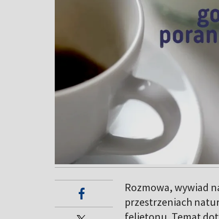
Rozmowa, wywiad na 
przestrzeniach natu
felietonu. Temat dot