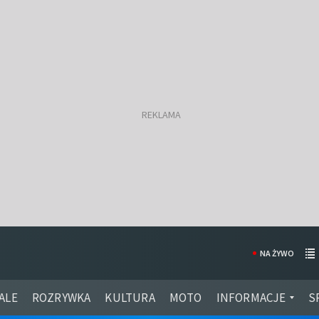
NA ŻYWO
ALE
ROZRYWKA
KULTURA
MOTO
INFORMACJE
S