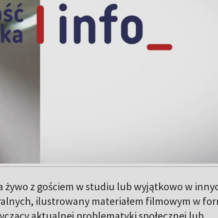
żywo z gościem w studiu lub wyjątkowo w inny
ralnych, ilustrowany materiałem filmowym w fo
yczący aktualnej problematyki społecznej lub