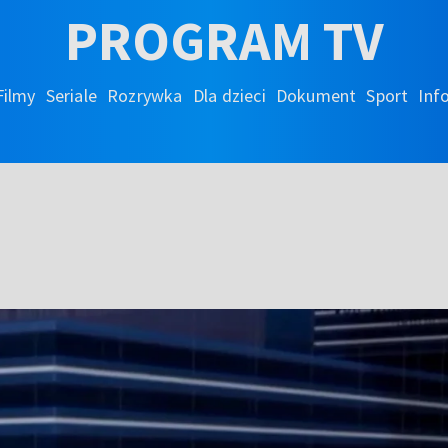
PROGRAM TV
Filmy
Seriale
Rozrywka
Dla dzieci
Dokument
Sport
Inf