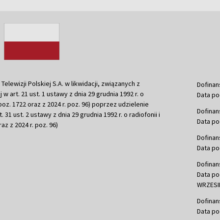
ewizji Polskiej S.A. w likwidacji, związanych z
Dofinan
j w art. 21 ust. 1 ustawy z dnia 29 grudnia 1992 r. o
Data po
r. poz. 1722 oraz z 2024 r. poz. 96) poprzez udzielenie
Dofinan
 31 ust. 2 ustawy z dnia 29 grudnia 1992 r. o radiofonii i
Data po
raz z 2024 r. poz. 96)
Dofinan
Data po
Dofinan
Data po
WRZESIE
Dofinan
Data po