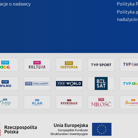
acje o nadawcy
Polityka 
Polityka 
nadużycio