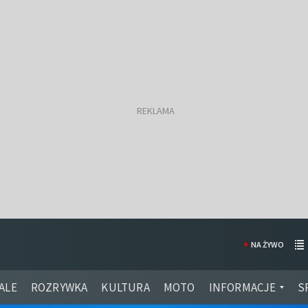
NA ŻYWO
ALE
ROZRYWKA
KULTURA
MOTO
INFORMACJE
S