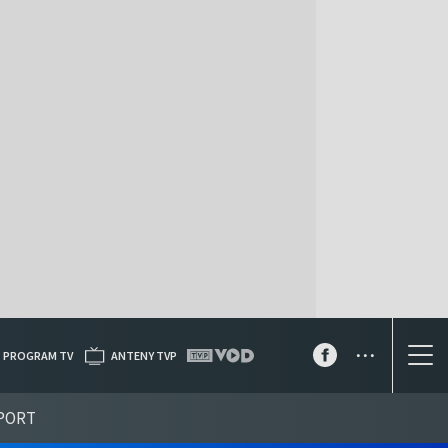
...
PROGRAM TV
ANTENY TVP
PORT