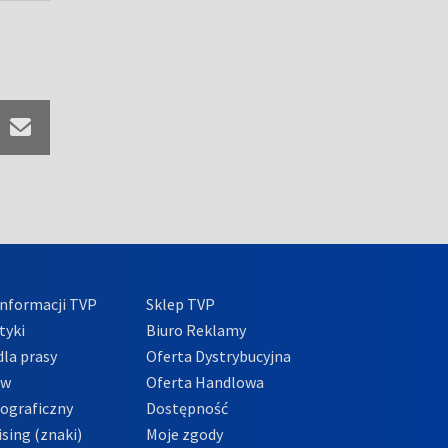
nformacji TVP
Sklep TVP
tyki
Biuro Reklamy
la prasy
Oferta Dystrybucyjna
ów
Oferta Handlowa
tograficzny
Dostępność
sing (znaki)
Moje zgody