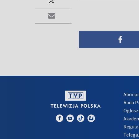
Abona
Rada 
Ogłosz
Akadem
Regula
Telega