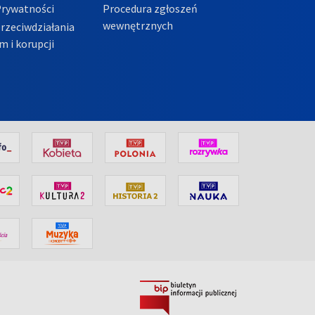
Prywatności
Procedura zgłoszeń
wewnętrznych
przeciwdziałania
m i korupcji