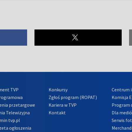
ment TVP
Konkursy
Centrum i
Programowa
Zgłoś program (ROPAT)
Komisja E
enia przetargowe
Kariera w TVP
Program d
ia Telewizyjna
Kontakt
Dla medi
min tvp.pl
Serwis fo
zeta ogłoszenia
Merchandi