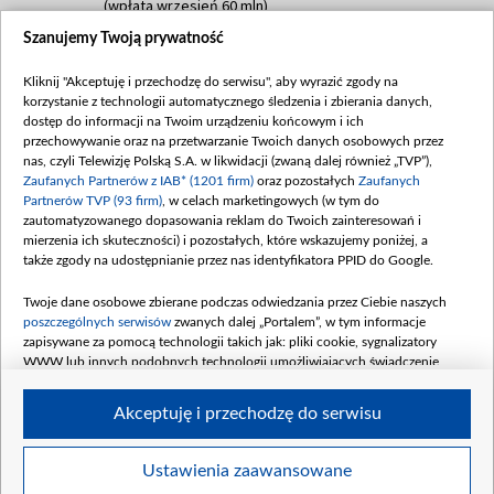
(wpłata wrzesień 60 mln)
Szanujemy Twoją prywatność
Dofinansowanie 635 783 051,21 PLN
Data podpisania umowy: WRZESIEŃ 2025
Kliknij "Akceptuję i przechodzę do serwisu", aby wyrazić zgody na
(wpłata wrzesień 100 mln, październik 350
korzystanie z technologii automatycznego śledzenia i zbierania danych,
mln, listopad 265 mln)
dostęp do informacji na Twoim urządzeniu końcowym i ich
przechowywanie oraz na przetwarzanie Twoich danych osobowych przez
Dofinansowanie 48 862 000,00 PLN
nas, czyli Telewizję Polską S.A. w likwidacji (zwaną dalej również „TVP”),
Data podpisania umowy: GRUDZIEŃ 2025
Zaufanych Partnerów z IAB* (1201 firm)
oraz pozostałych
Zaufanych
(wpłata grudzień 60,548 mln)
Partnerów TVP (93 firm)
, w celach marketingowych (w tym do
zautomatyzowanego dopasowania reklam do Twoich zainteresowań i
Dofinansowanie 900 000 000,00 PLN
mierzenia ich skuteczności) i pozostałych, które wskazujemy poniżej, a
Data podpisania umowy: LUTY 2026 (wpłata
także zgody na udostępnianie przez nas identyfikatora PPID do Google.
26 lutego 80 mln, 4 marca 370 mln,
8
kwiecień 180 mln, 7 maja 180 mln, 8
Twoje dane osobowe zbierane podczas odwiedzania przez Ciebie naszych
czerwca 90 mln)
poszczególnych serwisów
zwanych dalej „Portalem”, w tym informacje
zapisywane za pomocą technologii takich jak: pliki cookie, sygnalizatory
Dofinansowanie 250 000 000,00 PLN
WWW lub innych podobnych technologii umożliwiających świadczenie
Data podpisania umowy LIPIEC 2026 (wpłata
dopasowanych i bezpiecznych usług, personalizację treści oraz reklam,
udostępnianie funkcji mediów społecznościowych oraz analizowanie ruchu
4 sierpnia 250 mln
Akceptuję i przechodzę do serwisu
w Internecie.
Twoje dane osobowe zbierane podczas odwiedzania przez Ciebie
Ustawienia zaawansowane
poszczególnych serwisów
na Portalu, takie jak adresy IP, identyfikatory