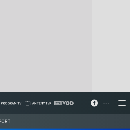
...
PROGRAM TV
ANTENY TVP
PORT