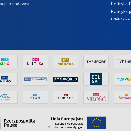
acje o nadawcy
Polityka 
Polityka 
nadużycio