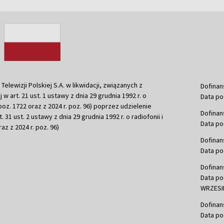
ewizji Polskiej S.A. w likwidacji, związanych z
Dofinan
j w art. 21 ust. 1 ustawy z dnia 29 grudnia 1992 r. o
Data po
r. poz. 1722 oraz z 2024 r. poz. 96) poprzez udzielenie
Dofinan
 31 ust. 2 ustawy z dnia 29 grudnia 1992 r. o radiofonii i
Data po
raz z 2024 r. poz. 96)
Dofinan
Data po
Dofinan
Data po
WRZESIE
Dofinan
Data po