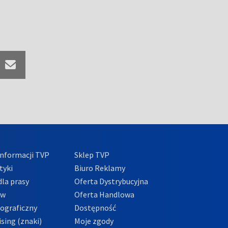
nformacji TVP
Sklep TVP
tyki
Biuro Reklamy
la prasy
Oferta Dystrybucyjna
ów
Oferta Handlowa
tograficzny
Dostępność
sing (znaki)
Moje zgody