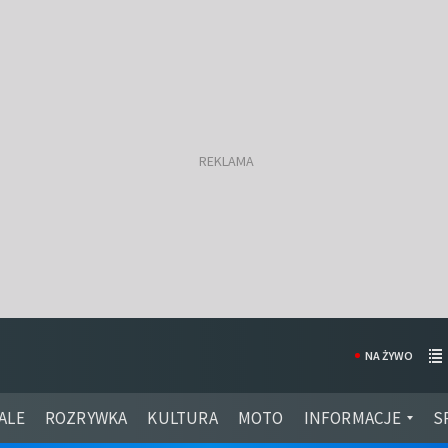
NA ŻYWO
ALE
ROZRYWKA
KULTURA
MOTO
INFORMACJE
S