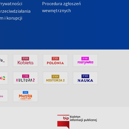
Prywatności
Procedura zgłoszeń
wewnętrznych
przeciwdziałania
m i korupcji