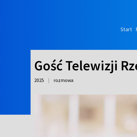
Start
Gość Telewizji R
2025
|
rozmowa