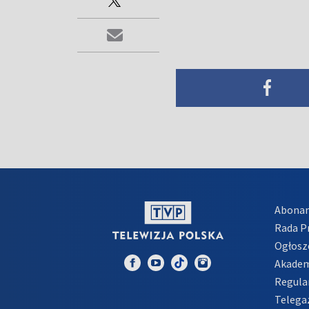
Abona
Rada 
Ogłosz
Akadem
Regula
Telega