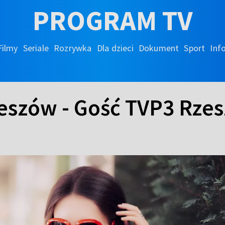
PROGRAM TV
Filmy
Seriale
Rozrywka
Dla dzieci
Dokument
Sport
Inf
zeszów - Gość TVP3 Rze