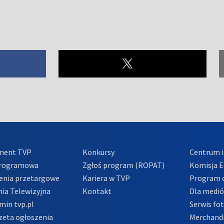
ment TVP
Konkursy
Centrum i
Programowa
Zgłoś program (ROPAT)
Komisja E
enia przetargowe
Kariera w TVP
Program d
ia Telewizyjna
Kontakt
Dla medi
min tvp.pl
Serwis fo
zeta ogłoszenia
Merchandi