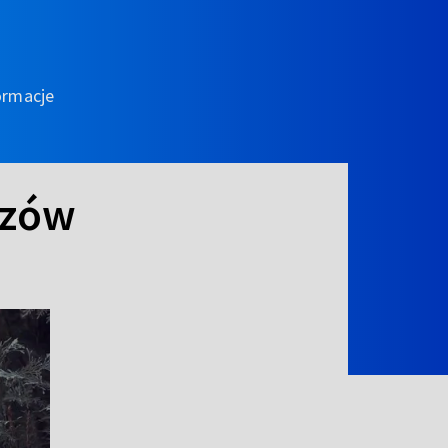
ormacje
szów