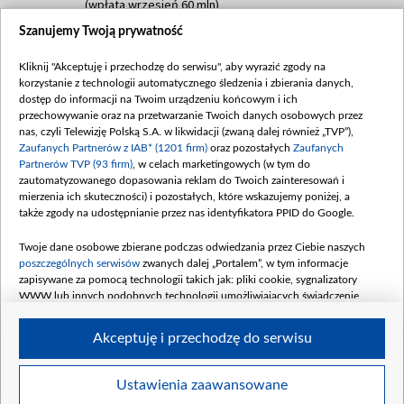
(wpłata wrzesień 60 mln)
Szanujemy Twoją prywatność
Dofinansowanie 635 783 051,21 PLN
Data podpisania umowy: WRZESIEŃ 2025
Kliknij "Akceptuję i przechodzę do serwisu", aby wyrazić zgody na
(wpłata wrzesień 100 mln, październik 350
korzystanie z technologii automatycznego śledzenia i zbierania danych,
mln, listopad 265 mln)
dostęp do informacji na Twoim urządzeniu końcowym i ich
przechowywanie oraz na przetwarzanie Twoich danych osobowych przez
Dofinansowanie 48 862 000,00 PLN
nas, czyli Telewizję Polską S.A. w likwidacji (zwaną dalej również „TVP”),
Data podpisania umowy: GRUDZIEŃ 2025
Zaufanych Partnerów z IAB* (1201 firm)
oraz pozostałych
Zaufanych
(wpłata grudzień 60,548 mln)
Partnerów TVP (93 firm)
, w celach marketingowych (w tym do
zautomatyzowanego dopasowania reklam do Twoich zainteresowań i
Dofinansowanie 900 000 000,00 PLN
mierzenia ich skuteczności) i pozostałych, które wskazujemy poniżej, a
Data podpisania umowy: LUTY 2026 (wpłata
także zgody na udostępnianie przez nas identyfikatora PPID do Google.
26 lutego 80 mln, 4 marca 370 mln,
8
kwiecień 180 mln, 7 maja 180 mln, 8
Twoje dane osobowe zbierane podczas odwiedzania przez Ciebie naszych
czerwca 90 mln)
poszczególnych serwisów
zwanych dalej „Portalem”, w tym informacje
zapisywane za pomocą technologii takich jak: pliki cookie, sygnalizatory
Dofinansowanie 250 000 000,00 PLN
WWW lub innych podobnych technologii umożliwiających świadczenie
Data podpisania umowy LIPIEC 2026 (wpłata
dopasowanych i bezpiecznych usług, personalizację treści oraz reklam,
udostępnianie funkcji mediów społecznościowych oraz analizowanie ruchu
4 sierpnia 250 mln
Akceptuję i przechodzę do serwisu
w Internecie.
Twoje dane osobowe zbierane podczas odwiedzania przez Ciebie
Ustawienia zaawansowane
poszczególnych serwisów
na Portalu, takie jak adresy IP, identyfikatory