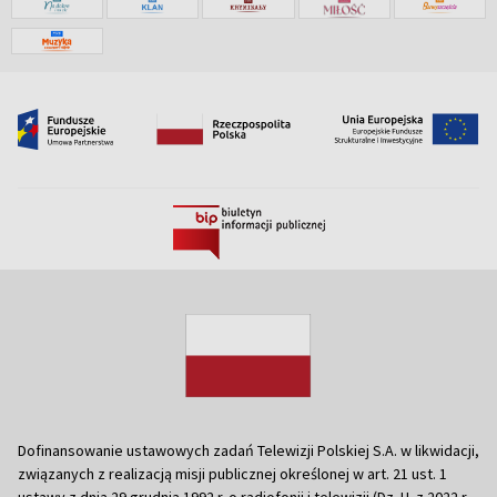
Dofinansowanie ustawowych zadań Telewizji Polskiej S.A. w likwidacji,
związanych z realizacją misji publicznej określonej w art. 21 ust. 1
ustawy z dnia 29 grudnia 1992 r. o radiofonii i telewizji (Dz. U. z 2022 r.