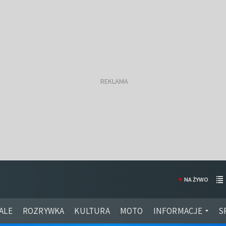
NA ŻYWO
ALE
ROZRYWKA
KULTURA
MOTO
INFORMACJE
S