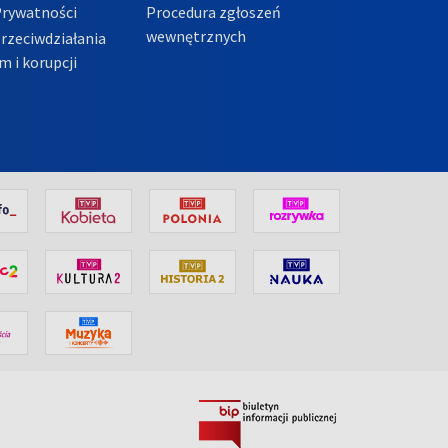
Prywatności
Procedura zgłoszeń
wewnętrznych
przeciwdziałania
m i korupcji