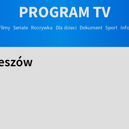
PROGRAM TV
Filmy
Seriale
Rozrywka
Dla dzieci
Dokument
Sport
Inf
zeszów