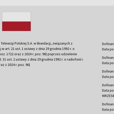
ewizji Polskiej S.A. w likwidacji, związanych z
Dofinan
j w art. 21 ust. 1 ustawy z dnia 29 grudnia 1992 r. o
Data po
r. poz. 1722 oraz z 2024 r. poz. 96) poprzez udzielenie
Dofinan
 31 ust. 2 ustawy z dnia 29 grudnia 1992 r. o radiofonii i
Data po
raz z 2024 r. poz. 96)
Dofinan
Data po
Dofinan
Data po
WRZESIE
Dofinan
Data po