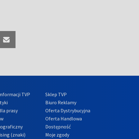
nformacji TVP
Sklep TVP
tyki
Biuro Reklamy
la prasy
Oferta Dystrybucyjna
ów
Oferta Handlowa
tograficzny
Dostępność
sing (znaki)
Moje zgody