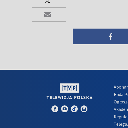
Abona
Rada 
Ogłosz
Akadem
Regula
Telega