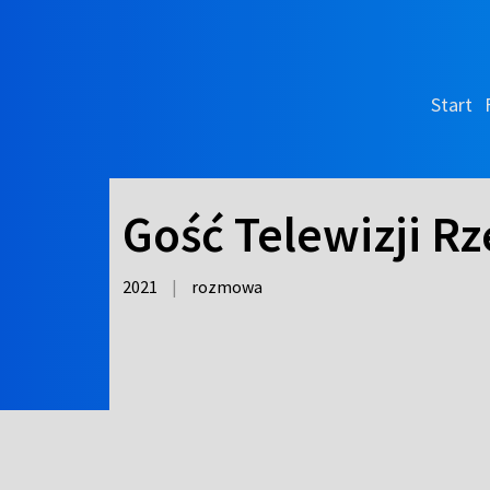
Start
Gość Telewizji R
2021
|
rozmowa