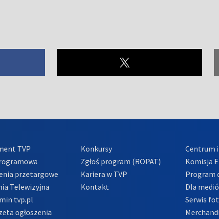
ment TVP
Konkursy
Centrum i
Programowa
Zgłoś program (ROPAT)
Komisja E
enia przetargowe
Kariera w TVP
Program d
ia Telewizyjna
Kontakt
Dla medi
min tvp.pl
Serwis fo
zeta ogłoszenia
Merchandi