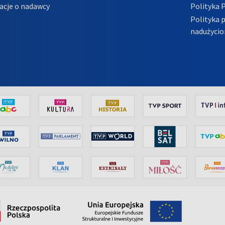
acje o nadawcy
Polityka 
Polityka 
nadużycio