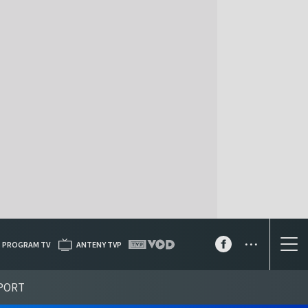
...
PROGRAM TV
ANTENY TVP
PORT